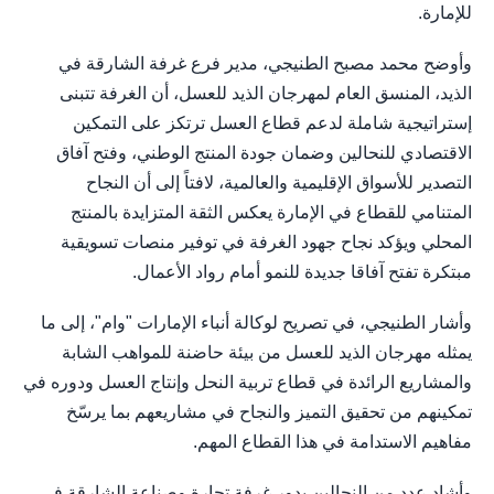
للإمارة.
وأوضح محمد مصبح الطنيجي، مدير فرع غرفة الشارقة في
الذيد، المنسق العام لمهرجان الذيد للعسل، أن الغرفة تتبنى
إستراتيجية شاملة لدعم قطاع العسل ترتكز على التمكين
الاقتصادي للنحالين وضمان جودة المنتج الوطني، وفتح آفاق
التصدير للأسواق الإقليمية والعالمية، لافتاً إلى أن النجاح
المتنامي للقطاع في الإمارة يعكس الثقة المتزايدة بالمنتج
المحلي ويؤكد نجاح جهود الغرفة في توفير منصات تسويقية
مبتكرة تفتح آفاقا جديدة للنمو أمام رواد الأعمال.
وأشار الطنيجي، في تصريح لوكالة أنباء الإمارات "وام"، إلى ما
يمثله مهرجان الذيد للعسل من بيئة حاضنة للمواهب الشابة
والمشاريع الرائدة في قطاع تربية النحل وإنتاج العسل ودوره في
تمكينهم من تحقيق التميز والنجاح في مشاريعهم بما يرسّخ
مفاهيم الاستدامة في هذا القطاع المهم.
وأشاد عدد من النحالين بدور غرفة تجارة وصناعة الشارقة في