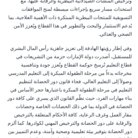
وترخيص المنشآت الصيدلانية البيطرية والرقابة عليها، مع
استحداث مسار سريع بإجراءات مبسطة لمنح الموافقات
التسويقية للمنتجات البيطرية المبتكرة ذات الأهمية العلاجية، بما
يُدعم الاستثمار والبحث والتطوير في هذا القطاع ويُعزز الأمن
الصحي والغذائي.
وفي إطار رؤيتها الهادفة إلى تعزيز جاهزية رأس المال البشري
للمستقبل، أصدرت دولة الإمارات حزمة من التشريعات في
قطاع التعليم تُرسخ حوكمة القطاع وتُعزز جودة وتنافسية
مخرجاته بدءاً من مرحلة الطفولة المبكرة إلى التعليم المدرسي
وصولاً إلى التعليم العالي، فجاء قانون دور الحضانة لتنظيم
التعليم في مرحلة الطفولة المبكرة باعتبارها حجر الأساس في
بناء مهارات الفرد، حيث نظّم القانون الذي يسري على كافة دور
الحضانة في الدولة بما في ذلك الحضانات الخاصة وحضانات
مقار العمل وغرف الرعاية، كافة الأحكام المتعلقة بالترخيص
والرقابة على دور الحضانة والترخيص المهني لكوادرها. كما ألزم
دور الحضانة بتوفير بيئة تعليمية وصحية وآمنة، وعدم التمييز بين