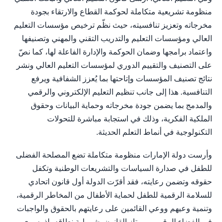
منظومة تشريعية متكاملة لحوكمة القطاع والارتقاء بجودة
مخرجاته وتعزيز تنافسيته، حيث نظّم ترخيص مؤسسات التعليم
العالي ومؤسسات التعليم والتدريب التقني والمهني وتصنيفها
واعتماد برامجها وضمان الحوكمة والإدارة الفاعلة لها، كما نصّ
على التصنيف والتقييم الدوري لمؤسسات التعليم العالي ونشر
نتائج تصنيف المؤسسات وإتاحتها بما يُعزز الشفافية ويرفع
التنافسية. هذا إلى جانب تنظيم التعليم الإلكتروني والرقمي
والمدمج بما يضمن جودة مخرجاته وحماية البيانات وحقوق
الملكية الفكرية، وذلك في استجابة مباشرة للتحولات
التكنولوجية في أنماط التعلم الحديثة.
وأرست دولة الإمارات منظومة متكاملة تضع المصلحة الفضلى
للطفل في صدارة السياسات والتشريعات الوطنية وتكفل
حقوقه وتضمن رعايته، فقد أقرّت الدولة أول قانون اتحادي
للسلامة الرقمية للطفل لحماية الأطفال من المخاطر الرقمية،
وتنمية وعيهم ووعي القائمين على رعايتهم بالحقوق والواجبات
في الفضاء الرقمي. ويمتاز القانون بشمولية نطاقه، إذ يسري