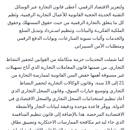
ولتعزيز الاقتصاد الرقمي، أعطى قانون التجارة عبر الوسائل
التقنية الحديثة الحجية القانونية للأعمال التجارية الرقمية، ونَظم
كل ما يتعلق بالتجارة الرقمية من حيث حقوق المستهلك وحقوق
الملكية الفكريـة والبيانات، وتنظيم اسـترداد وتبديل السلع
والخدمات وآليات تسوية المنازعات، وبوابات الدفع الرقمي
ومتطلبات الأمن السيبراني.
كما شملت التحديثات حزمة متكاملة من القوانين لتحفيز النشاط
التجاري، من ضمنها قانون المعاملات التجارية الذي أتاح تسهيلات
غير مسبوقة أهمها خفض السن القانونية لممارسة التجارة من
21 إلى 18 سنة، وقانون الوكالات التجارية لتحفيز النشاط
التجاري وتوسيع خيارات السوق، وقانون السجل التجاري الذي
أعاد تنظيم استخدامات السجل التجاري والسجل الاقتصادي في
الدولة، ووفّر قاعدة موحدة ودقيقة لبيانات التجار والأنشطة
الاقتصادية المرخصة. هذا بالإضافة إلى قانون تنظيم المنافسة
الذي جاء ليدعم مكافحة الممارسات الاحتكارية وتضييق نطاق
الاستثناءات ويضمن خضوع جميع القطاعات الاقتصادية لقواعــد