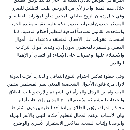
المرأة في تعويض يُعادل النفقة في حال لم يتم توثيق الطلاق
خلال هذه المدة، وأجاز لأي من الزوجين طلب التطليق للضرر
وفي حال إدمان الزوج تعاطي المخدرات أو المؤثرات العقلية أو
المسكرات دون اشتراط صدور حكم عليه بعقوبة مقيدة للحرية.
واستحدث القانون نصوصاً إضافية لتنظيم أحكام الوصية، كما
استحدث عقوبات على الأفعال المتعلقة بالاعتداء على أموال
القصر، والسفر بالمحضون بدون إذن، وتبديد أموال التركات
والاستيلاء عليها، وعقوبات على الإساءة أو التعدي أو الإهمال
للوالدين.
وفي خطوة تعكس احترام التنوع الثقافي والديني، أقرّت الدولة
لأول مرة قانون الأحوال الشخصية المدني لغير المسلمين يضمن
المساواة بين الرجل والمرأة في الشهادة والإرث وطلب الطلاق،
والحضانة المشتركة، ويُنظم الزواج المدني وإجراءاته أمام
محاكم الدولة، ويُجيز الطلاق بإرادة أحد الطرفين دون اشتراط
بيان الأسباب، ويفتح المجال لتنظيم أحكام التبني والأسر البديلة
والوصايا وإثبات النسب، بما يُعزز الاستقرار الأسري والوضوح