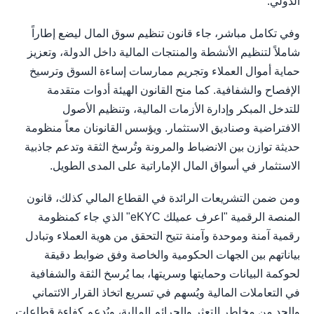
الدولي.
وفي تكامل مباشر، جاء قانون تنظيم سوق المال ليضع إطاراً
شاملاً لتنظيم الأنشطة والمنتجات المالية داخل الدولة، وتعزيز
حماية أموال العملاء وتجريم ممارسات إساءة السوق وترسيخ
الإفصاح والشفافية. كما منح القانون الهيئة أدوات متقدمة
للتدخل المبكر وإدارة الأزمات المالية، وتنظيم الأصول
الافتراضية وصناديق الاستثمار. ويؤسس القانونان معاً منظومة
حديثة توازن بين الانضباط والمرونة وتُرسخ الثقة وتدعم جاذبية
الاستثمار في أسواق المال الإماراتية على المدى الطويل.
ومن ضمن التشريعات الرائدة في القطاع المالي كذلك، قانون
المنصة الرقمية "اعرف عميلك eKYC" الذي جاء كمنظومة
رقمية آمنة وموحدة وآمنة تتيح التحقق من هوية العملاء وتبادل
بياناتهم بين الجهات الحكومية والخاصة وفق ضوابط دقيقة
لحوكمة البيانات وحمايتها وسريتها، بما يُرسخ الثقة والشفافية
في التعاملات المالية ويُسهم في تسريع اتخاذ القرار الائتماني
والحد من مخاطر التعثر والجرائم المالية، ويُدعم كفاءة قطاعات