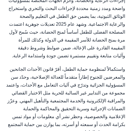
إجراءات الرعاية والحضانة، وألزم الجهات المختصة بمسؤوليات
واضحة ومدد زمنية محددة لإجراءات البحث والتحري واستخراج
الوثائق الثبوتية، بما يضمن حق الطفل في التعليم والصحة
والرعاية الاجتماعية. وشهد عام 2025 تعديلات جوهرية اعتمدت
المصلحة الفضلى للطفل أساساً لمنح الحضانة، حيث سُمح لأول
مرة بمنح الحضانة للأسر المقيمة في الدولة وكذلك للمرأة
المقيمة القادرة على الإعالة، ضمن ضوابط وشروط دقيقة
وآليات متابعة وتقييم مستمرة تضمن جودة واستدامة الرعاية.
واستكمالاً لمنظومة حماية الطفل، أقرّ قانون الأحداث الجانحين
والمعرضين للجنوح إطاراً متقدماً للعدالة الإصلاحية، وحدّد سن
المسؤولية الجزائية وتدرّج في آليات التعامل مع الأحداث، واعتمد
مجموعة من التدابير غير السالبة للحرية مثل الاختبار القضائي
والمراقبة الإلكترونية والخدمة المجتمعية والتأهيل المهني. وعزّز
الضمانات الإجرائية وسرية التحقيق والمحاكمة والحماية
الإعلامية والخصوصية، وحظر نشر أي معلومات أو مواد تمس
بكرامة الحدث أو سمعته أو أسرته، بما يوازن بين حماية المجتمع