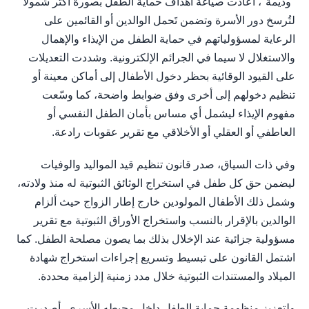
"وديمة"، أعادت صياغة أهداف حماية الطفل بصورة أكثر شمولاً
لتُرسخ دور الأسرة وتضمن تَحمل الوالدين أو القائمين على
الرعاية لمسؤولياتهم في حماية الطفل من الإيذاء والإهمال
والاستغلال لا سيما في الجرائم الإلكترونية. وشددت التعديلات
على القيود الوقائية بحظر دخول الأطفال إلى أماكن معينة أو
تنظيم دخولهم إلى أخرى وفق ضوابط واضحة، كما وسّعت
مفهوم الإيذاء ليشمل أي مساس بأمان الطفل النفسي أو
العاطفي أو العقلي أو الأخلاقي مع تقرير عقوبات رادعة.
وفي ذات السياق، صدر قانون تنظيم قيد المواليد والوفيات
ليضمن حق كل طفل في استخراج الوثائق الثبوتية له منذ ولادته،
وشمل ذلك الأطفال المولودين خارج إطار الزواج حيث ألزام
الوالدين بالإقرار بالنسب واستخراج الأوراق الثبوتية مع تقرير
مسؤولية جزائية عند الإخلال بذلك بما يصون مصلحة الطفل. كما
اشتمل القانون على تبسيط وتسريع إجراءات استخراج شهادة
الميلاد والمستندات الثبوتية خلال مدد زمنية إلزامية محددة.
ولتعزيز منظومة حماية الطفل داخل محيطه الأسري، أصدرت