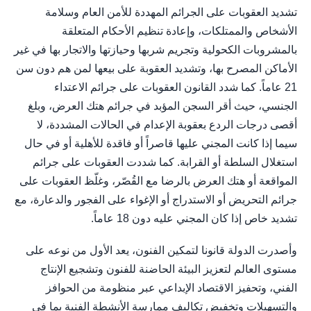
تشديد العقوبات على الجرائم المهددة للأمن العام وسلامة
الأشخاص والممتلكات، وإعادة تنظيم الأحكام المتعلقة
بالمشروبات الكحولية وتجريم شربها وحيازتها والاتجار بها في غير
الأماكن المصرح بها، وتشديد العقوبة على بيعها لمن هم دون سن
21 عاماً. كما شدد القانون العقوبات على جرائم الاعتداء
الجنسي، حيث أقر السجن المؤبد في جرائم هتك العرض، وبلغ
أقصى درجات الردع بعقوبة الإعدام في الحالات المشددة، لا
سيما إذا كانت المجني عليها قاصراً أو فاقدة للأهلية أو في حال
استغلال السلطة أو القرابة. كما شددت العقوبات على جرائم
المواقعة أو هتك العرض بالرضا مع القُصّر، وغلّظ العقوبات على
جرائم التحريض أو الاستدراج أو الإغواء على الفجور والدعارة، مع
تشديد خاص إذا كان المجني عليه دون 18 عاماً.
وأصدرت الدولة قانونا لتمكين الفنون، يعد الأول من نوعه على
مستوى العالم لتعزيز البيئة الحاضنة للفنون وتشجيع الإنتاج
الفني، وتحفيز الاقتصاد الإبداعي عبر منظومة من الحوافز
والتسهيلات وتخفيض تكاليف ممارسة الأنشطة الفنية بما في