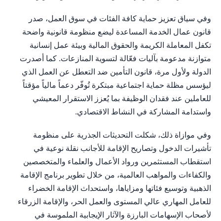
وفي سياق تعزيز حماية كافة الفئات في سوق العمل، صدر
قانون عمال الخدمة المساعدة ليضع منظومة قانونية واضحة
تكفل المعاملة الكريمة والحقوق المالية وبيئة عمل إنسانية
متوازنة مدعومة بآليات فعّالة لتسوية المنازعات. كما أصدرت
الدولة ولأول مرة، قانون التأمين ضد التعطل عن العمل الذي
ليؤسس مظلة حماية اجتماعية مبتكرة تُوفّر دعماً مالياً مؤقتاً
للعاملين عند فقدان الوظيفة بما يُعزز الاستقرار المعيشي
واستدامة المشاركة في النشاط الاقتصادي.
وفي موازاة ذلك، شكلت التحديثات الجذرية على منظومة
تأشيرات الدخول وتصاريح الإقامة للأجانب نقلة نوعية في
استقطاب المستثمرين ورواد الأعمال والعلماء والمتخصصين
والكفاءات والمواهب العالمية، من خلال تطوير برنامج الإقامة
الذهبية وتوسيع فئاتها ومزاياها، واستحداث الإقامة الخضراء
للعامل المهاري عالي المستوى والعمل الحر، والإقامة الزرقاء
لأصحاب الإسهامات البارزة والآثار الإيجابية الملموسة في