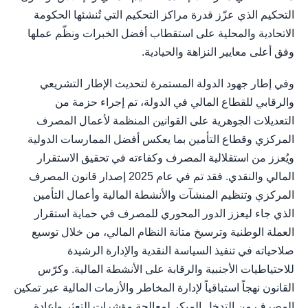
التحكيم الذي عزّز قدرة مراكز التحكيم التي تُنشئها الحكومة
الاتحادية والمحلية على استقطاب أفضل الخبرات ونظّم عملها
وفق أعلى معايير النزاهة والحيادية.
وفي إطار جهود الدولة المستمرة لتحديث الإطار التشريعي
والرقابي للقطاع المالي في الدولة، تم إجراء حزمة من
التعديلات الجوهرية على القوانين المنظمة لأعمال المصرف
المركزي وقطاع التأمين بما يعكس أفضل الممارسات الدولية
ويُعزز من استقلالية المصرف وكفاءته في تحقيق الاستقرار
المالي والنقدي. فقد تم في عام 2025 إصدار قانون المصرف
المركزي وتنظيم المنشآت والأنشطة المالية وأعمال التأمين
الذي جاء ليعزز الدور المحوري للمصرف في حماية استقرار
العملة الوطنية وترسيخ متانة النظام المالي، من خلال توسيع
صلاحياته في تنفيذ السياسة النقدية والإدارة الرشيدة
للاحتياطيات الأجنبية والرقابة على الأنشطة المالية. وكرّس
القانون نهجاً استباقياً لإدارة المخاطر والأزمات المالية عبر تمكين
المصرف من التدخل المبكر لمعالجة مؤشرات التعثر وإعادة