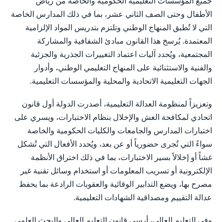
جميع المؤسسات التعليمية الحكومية والخاصة من رياض
الأطفال وحتى الصف الثاني عشر، بما في ذلك المدارس الخاصة
التي لا تُطبق المنهاج الوطني وتلتزم بتدريس المواد الإلزامية
المعتمدة. يُرسخ هذا القانون مبادئ الشفافية والمشاركة
المجتمعية، ويُحدد آليات اعتماد التغييرات الجذرية والجزئية
والفنية والاستثنائية على المنهاج التعليمي الوطني، وأدوار
الجهات التعليمية الاتحادية والمحلية والمؤسسات التعليمية.
وتعزيزاً لمنظومة العدالة التعليمية، أصدرت الدولة أول قانون
اتحادي لمكافحة الغش والإخلال بنظام الاختبارات، ويسري على
اختبارات المدارس والجامعات والكليات الحكومية والخاصة
سواءً التي تُجرى حضورياً أو عن بعد، ويُحدد الأفعال التي تُشكل
غشاً أو إخلالاً بسير الاختبارات، بما في ذلك اختراق الأنظمة
الإلكترونية أو تسريب المعلومات أو استخدام وسائل تقنية غير
مصرح بها، ويضع التدابير الوقائية والعقوبات الرادعة بما يحفظ
عدالة التقييم ومصداقية الشهادات التعليمية.
وفي التعليم العالي، أرسى قانون التعليم العالي والبحث العلمي