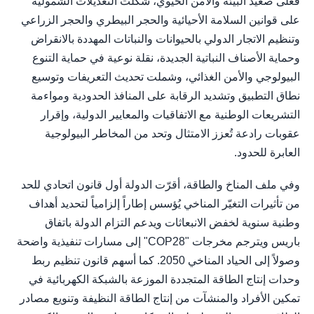
فعلى صعيد البيئة والأمن الحيوي، شكّلت التعديلات الشمولية
على قوانين السلامة الأحيائية والحجر البيطري والحجر الزراعي
وتنظيم الاتجار الدولي بالحيوانات والنباتات المهددة بالانقراض
وحماية الأصناف النباتية الجديدة، نقلة نوعية في حماية التنوع
البيولوجي والأمن الغذائي، وشملت تحديث التعريفات وتوسيع
نطاق التطبيق وتشديد الرقابة على المنافذ الحدودية ومواءمة
التشريعات الوطنية مع الاتفاقيات والمعايير الدولية، وإقرار
عقوبات رادعة تُعزز الامتثال وتحد من المخاطر البيولوجية
العابرة للحدود.
وفي ملف المناخ والطاقة، أقرّت الدولة أول قانون اتحادي للحد
من تأثيرات التغيّر المناخي يُؤسس إطاراً إلزامياً لتحديد أهداف
وطنية سنوية لخفض الانبعاثات ويدعم التزام الدولة باتفاق
باريس ويترجم مخرجات "COP28" إلى مسارات تنفيذية واضحة
وصولاً إلى الحياد المناخي 2050. كما أسهم قانون تنظيم ربط
وحدات إنتاج الطاقة المتجددة الموزعة بالشبكة الكهربائية في
تمكين الأفراد والمنشآت من إنتاج الطاقة النظيفة وتنويع مصادر