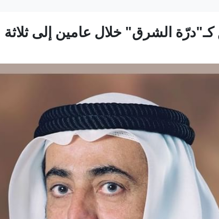
كـ"درّة الشرق" خلال عامين إلى ثلاثة