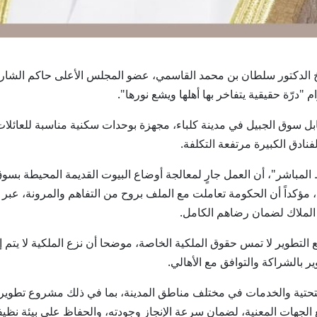
لسمو الشيخ الدكتور سلطان بن محمد القاسمي، عضو المجلس الأعلى حاكم الشار
"درّة حقيقية يتفاخر بها أهلها ويشع نورها".
وق الجبيل في مدينة كلباء، مجهزة بوحدات سكنية مناسبة للعائلات،
لفنادق الكبيرة مرتفعة التكلفة.
لمباشر"، أن العمل جارٍ لمعالجة أوضاع البيوت القديمة المحيطة بسوق
لي، مؤكداً أن الحكومة تعاملت مع الملف بروح من التفاهم والمرونة، ع
 الملاك لضمان رضاهم الكامل.
طوير لا تمس حقوق الملكية الخاصة، موضحا أن نزع الملكية لا يتم إل
 بالشراكة والتوافق مع الأهالي.
 التحتية والخدمات في مختلف مناطق المدينة، بما في ذلك مشروع تط
 الجهات المعنية، لضمان سرعة الإنجاز وجودته، والحفاظ على بيئة نظ