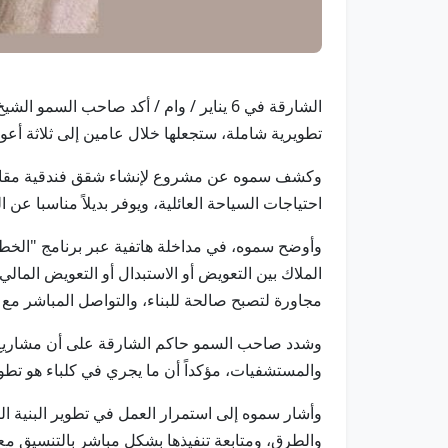
الشارقة في 6 يناير / وام / أكد صاحب ا
تطويرية شاملة، ستجعلها خلال عامين إلى ثلاثة أعوام 
وكشف سموه عن مشروع لإنشاء شقق فندقية مقابل س
احتياجات السياحة العائلية، ويوفر بديلاً مناسبا عن ا
وأوضح سموه، في مداخلة هاتفية عبر برنامج "الخط ا
الملاك بين التعويض أو الاستبدال أو التعويض الما
مجاورة لتصبح صالحة للبناء، والتواصل المباشر مع
وشدد صاحب السمو حاكم الشارقة على أن مشاريع الت
والمستشفيات، مؤكداً أن ما يجري في كلباء هو تطوير
وأشار سموه إلى استمرار العمل في تطوير البنية
والطرق، ومتابعة تنفيذها بشكل مباشر بالتنسيق مع