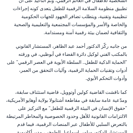
الشخصية للأطفال في العالم الرقمي، وتم التأكيد على أن
تطبيق منظومة السلامة الرقمية للطفل يتعدى كونه إجراءات
تنظيمية وتقنية، ويتطلب تضافر الجهود للجهات الحكومية
والخاصة والأسر والمؤسسات المجتمعية والتعليمية والصحية
والثقافية لضمان بيئة رقمية آمنة ومستدامة.
من جانبه ركّز الدكتور أحمد عبد الظاهر، المستشار القانوني
بالمكتب الفني لوكيل دائرة القضاء في أبوظبي، في ورقته
"الحماية الذكية للطفل.. السلطة الأبوية في العصر الرقمي" على
أدوات وتقنيات الحماية الرقمية، وآليات التحقق من العمر،
وأدوات التحكم الأبوي.
كما ناقشت القاضية كولين أوتوويل، قاضية استئناف سابقة،
ومدّعية عامة سابقة في مقاطعة أشتابولا بولاية أوهايو الأمريكية،
"حقوق الإنسان في البيئة الرقمية للطفل" مع التركيز على
الالتزامات القانونية للأهل وحدود الخصوصية والمخاطر المرتبطة
بالتعرض السلبي للأطفال عبر المنصات الرقمية، فيما قدم
المستشار الدكتور سامي إسماعيل الطوخي، مدير أكاديمية