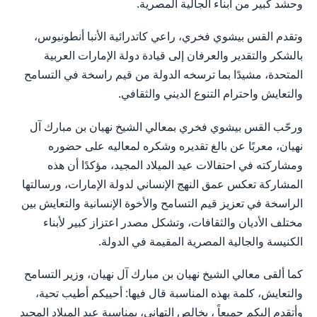
وحشد كبير من أبناء الجالية المصرية.
وتقدم القس بيشوي فخري، راعي كاتدرائية الأنبا أنطونيوس،
بالشكر والتقدير والعرفان إلى قيادة دولة الإمارات العربية
المتحدة، مشيدًا بما ترسخه الدولة من قيم راسخة في التسامح
والتعايش واحترام التنوع الديني والثقافي.
ورحّب القس بيشوي فخري بمعالي الشيخ نهيان بن مبارك آل
نهيان، معربًا عن بالغ تقديره وشكره لمعاليه على حضوره
ومشاركته في احتفالات عيد الميلاد المجيد، مؤكدًا أن هذه
المشاركة تعكس عمق النهج الإنساني لدولة الإمارات، ورسالتها
الراسخة في تعزيز قيم التسامح والأخوة الإنسانية والتعايش بين
مختلف الأديان والثقافات، وتشكل مصدر اعتزاز كبير لأبناء
الكنيسة والجالية المصرية المقيمة في الدولة.
كما ألقى معالي الشيخ نهيان بن مبارك آل نهيان، وزير التسامح
والتعايش، كلمة بهذه المناسبة قال فيها: أحييكم أطيب تحية،
وأتقدم إليكم جميعاً ، بخالص التهاني، بمناسبة عيد الميلاد المجيد