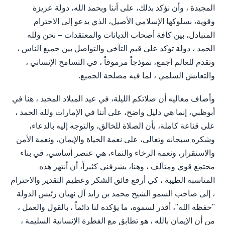
المجيدة ، وأن نؤكد بذلك، على أننا وبحمد الله، دولة عزيزة
وقوية، بسلوكها الإسلامي الأصيل، الذي يدعو إلى الاحترام
المتبادل، بين كافة أصحاب الديانات والمعتقدات – نحن ولله
الحمد ، دولة تؤكد على قيم التآخي والتواصل بين جميع الناس ،
وتقدم للعالم أجمع، نموذجاً مرموقاً ، في التسامح الإنساني ،
والتعايش السلمي ، لما فيه مصلحة الجميع.
وأضاف معاليه أن صلاتكم الليلة، في عيد الميلاد المجيد ، هنا في
أبوظبي، إنما هي دليل واضح، على أننا في الإمارات ولله الحمد ،
على قناعة كاملة، بأن الصلاة للخالق، والتوجه إليه بالدعاء،
وشكره سبحانه وتعالى، على نعمة الحياة والإيمان، ونعمة الأمن
والاستقرار، ونعمة الرخاء والنماء، هي عنصر أساسي، في بناء
مجتمع قوي ومتآلف ، وهنا، يشرفني كثيراً، أن أنتهز هذه
المناسبة الطيبة ، كي أرفع فائق الشكر وعظيم التقدير والاحترام
، إلى صاحب السمو الشيخ محمد بن زايد آل نهيان رئيس الدولة
"حفظه الله"، أقدر لسموه، ما يؤكده لنا دائماً ، بالقول والعمل ،
من أن الإيمان بالله ، هو تطابق مع الفطرة الإنسانية السليمة ،