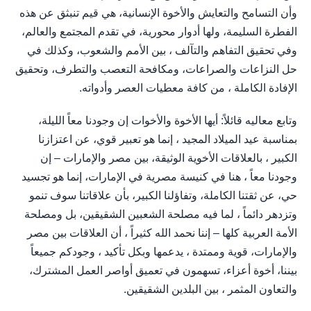
وأن التسامح والتعايش والأخوة الإنسانية، هي قيم تنبثق عن هذه
الفطرة السليمة، ولها أدوار محورية، في تقدم المجتمع والعالم،
وفي تحقيق التفاهم والتآلف ، بين الأمم والشعوب، وكذلك في
حل النزاعات والصراعات، ومكافحة التعصب والتطرف، وتحقيق
الإفادة الكاملة ، من كافة معطيات العصر وأدواته.
وتابع معاليه قائلاً: أيها الأخوة والأخوات إن وجودنا معاً الليلة،
بمناسبة عيد الميلاد المجيد ، إنما هو تعبير قوي، عن اعتزازنا
الكبير ، بالعلاقات الأخوية الوثيقة، بين مصر والإمارات – إن
وجودنا معاً ، هنا في كنيسة مصرية في الإمارات، إنما هو تجسيد
حي، عن ثقتنا الكاملة، وتفاؤلنا الكبير، بأن علاقاتنا سوف تنمو
وتزدهر دائماً ، لما فيه مصلحة الشعبين الشقيقين، بل ومصلحة
الأمة العربية كلها – إننا نحمد الله كثيراً ، أن العلاقات بين مصر
والإمارات، قوية وممتدة ، يدعمها وبكل تأكيد ، وجودكم جميعاً
بيننا، أخوة أعزاء، تسهمون في تعميق أواصر العمل المشترك،
والتعاون المثمر ، بين البلدين الشقيقين.