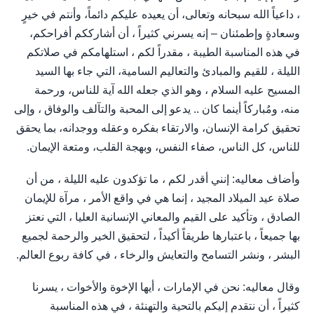
، داعياً الله سبحانه وتعالى، أن يعيده عليكم دائماً، وأنتم في خيرٍ
وسعادةٍ وإطمئنان – إنه يسرني كثيراً ، أن أشارككم أفراحكم،
في هذه المناسبة الطيبة ، مقدراً لكم ، استلهامكم في صلاتكم
الليلة ، للقيم والمبادئ والتعاليم السامية، التي جاء بها السيد
المسيح عليه السلام ، وهو الذي جعله الله آية للناس، ورحمة
منه، ومُباركاً أينما كان .. يدعو إلى المحبة والتآلف والوفاق ، وإلى
تحقيق كرامة الإنسان، والارتقاء بفكره وعقله ووجدانه، بما يحقق
للناس، كل الناس، صفاء النفس، وبهجة القلب، ومتعة الإيمان.
وأضاف معاليه: إنني أقدر لكم ، ما تؤكدون عليه الليلة ، من أن
صلاة عيد الميلاد المجيد ، إنما هي في واقع الأمر ، مرآة للإيمان
الصادق ، وتأكيد على القيم والمعاني الإنسانية العليا ، التي نعتز
بها جميعاً ، باعتبارها طريقاً أكيداً ، لتحقيق الخير والرحمة لجميع
البشر ، ونشر التسامح والتعايش والرخاء ، في كافة ربوع العالم.
وقال معاليه: نحن في الإمارات ، أيها الإخوة والأخوات ، يسرنا
كثيراً ، أن نتقدم إليكم بالتحية والتهنئة ، في هذه المناسبة