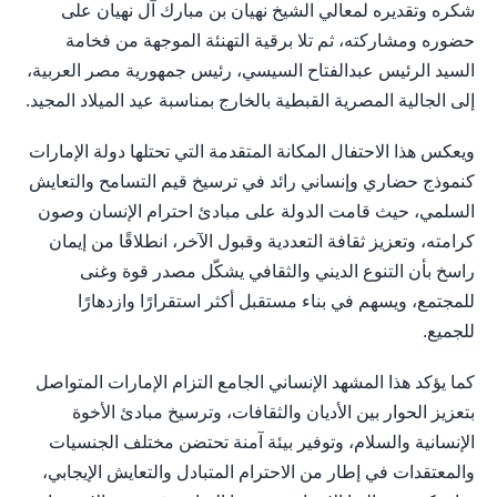
شكره وتقديره لمعالي الشيخ نهيان بن مبارك آل نهيان على
حضوره ومشاركته، ثم تلا برقية التهنئة الموجهة من فخامة
السيد الرئيس عبدالفتاح السيسي، رئيس جمهورية مصر العربية،
إلى الجالية المصرية القبطية بالخارج بمناسبة عيد الميلاد المجيد.
ويعكس هذا الاحتفال المكانة المتقدمة التي تحتلها دولة الإمارات
كنموذج حضاري وإنساني رائد في ترسيخ قيم التسامح والتعايش
السلمي، حيث قامت الدولة على مبادئ احترام الإنسان وصون
كرامته، وتعزيز ثقافة التعددية وقبول الآخر، انطلاقًا من إيمان
راسخ بأن التنوع الديني والثقافي يشكّل مصدر قوة وغنى
للمجتمع، ويسهم في بناء مستقبل أكثر استقرارًا وازدهارًا
للجميع.
كما يؤكد هذا المشهد الإنساني الجامع التزام الإمارات المتواصل
بتعزيز الحوار بين الأديان والثقافات، وترسيخ مبادئ الأخوة
الإنسانية والسلام، وتوفير بيئة آمنة تحتضن مختلف الجنسيات
والمعتقدات في إطار من الاحترام المتبادل والتعايش الإيجابي،