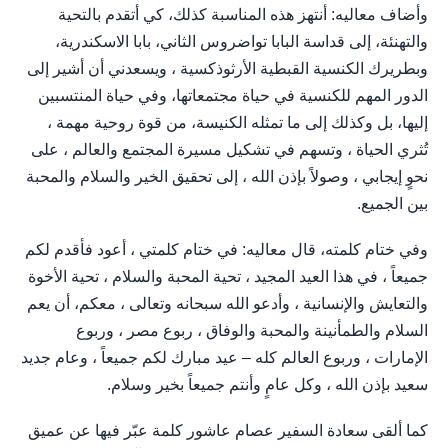
وأضاف معاليه: أنتهز هذه المناسبة كذلك، كي أتقدم بالتحية
والتهنئة، إلى قداسة البابا تواضروس الثاني، بابا الاسكندرية،
وبطريرك الكنسية القبطية الأرثوذكسية ، ويسعدني أن أشير إلى
الدور المهم للكنسية في حياة مجتمعاتها، وفي حياة المنتسبين
إليها، بل وكذلك إلى ما تمثله الكنيسة، من قوة روحية مهمة ،
تُثري الحياة ، وتسهم في تشكيل مسيرة المجتمع والعالم ، على
نحوٍ إيجابي ، وصولاً بإذن الله ، إلى تحقيق الخير والسلام والمحبة
بين الجميع.
وفي ختام كلمته، قال معاليه: في ختام كلمتي ، أعود فأقدم لكم
جميعاً ، في هذا العيد المجيد ، تحية المحبة والسلام ، تحية الأخوة
والتعايش والإنسانية ، وأدعو الله سبحانه وتعالى ، معكم، أن يعم
السلام والطمأنينة والمحبة والوفاق ، ربوع مصر ، وربوع
الإمارات ، وربوع العالم كله – عيد مبارك لكم جميعاً ، وعام جديد
سعيد بإذن الله ، وكل عامٍ وأنتم جميعاً بخير وسلام.
كما ألقى سعادة السفير عصام عاشور كلمة عبّر فيها عن عميق