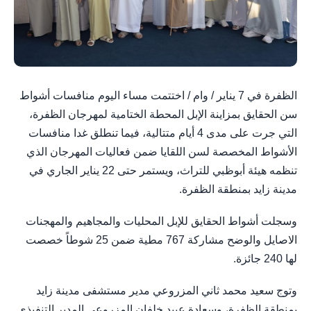
الظفرة في 7 يناير / وام / اختتمت مساء اليوم منافسات أشواط
سن الحقايق بمزاينة الإبل المحطة الختامية لمهرجان الظفرة،
التي جرت على مدى 4 أيام متتالية، فيما تنطلق غدا منافسات
الأشواط المخصصة لسن اللقايا ضمن فعاليات المهرجان الذي
تنظمه هيئة أبوظبي للتراث، ويستمر حتى 22 يناير الجاري في
مدينة زايد بمنطقة الظفرة.
وسجلت أشواط الحقايق للإبل المحليات والمجاهيم والمهجنات
الاصايل والوضح مشاركة 767 مطية ضمن 25 شوطاً خصصت
لها 240 جائزة.
وتوج سعيد محمد ثاني المزروعي مدير مستشفى مدينة زايد
بمنطقة الظفرة، وسعادة عبيد خلفان المزروعي المدير التنفيذي