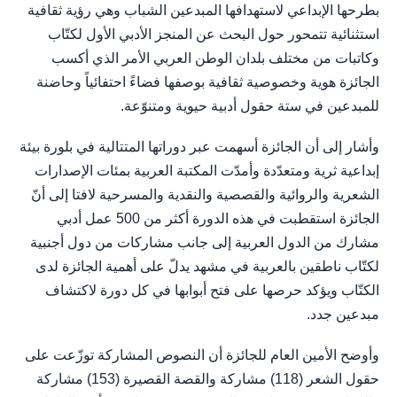
بطرحها الإبداعي لاستهدافها المبدعين الشباب وهي رؤية ثقافية
استثنائية تتمحور حول البحث عن المنجز الأدبي الأول لكتّاب
وكاتبات من مختلف بلدان الوطن العربي الأمر الذي أكسب
الجائزة هوية وخصوصية ثقافية بوصفها فضاءً احتفائياً وحاضنة
للمبدعين في ستة حقول أدبية حيوية ومتنوّعة.
وأشار إلى أن الجائزة أسهمت عبر دوراتها المتتالية في بلورة بيئة
إبداعية ثرية ومتعدّدة وأمدّت المكتبة العربية بمئات الإصدارات
الشعرية والروائية والقصصية والنقدية والمسرحية لافتا إلى أنّ
الجائزة استقطبت في هذه الدورة أكثر من 500 عمل أدبي
مشارك من الدول العربية إلى جانب مشاركات من دول أجنبية
لكتّاب ناطقين بالعربية في مشهد يدلّ على أهمية الجائزة لدى
الكتّاب ويؤكد حرصها على فتح أبوابها في كل دورة لاكتشاف
مبدعين جدد.
وأوضح الأمين العام للجائزة أن النصوص المشاركة توزّعت على
حقول الشعر (118) مشاركة والقصة القصيرة (153) مشاركة