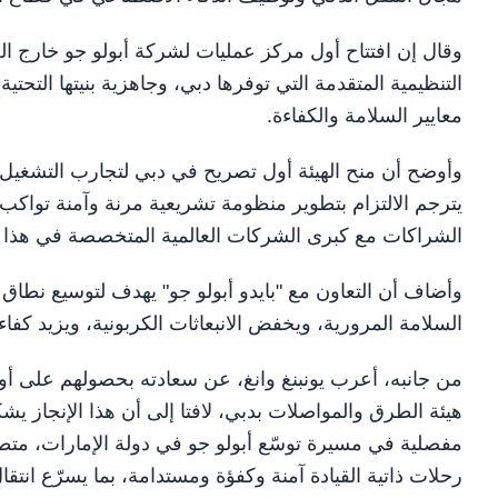
وقال إن افتتاح أول مركز عمليات لشركة أبولو جو خارج الصي
التنظيمية المتقدمة التي توفرها دبي، وجاهزية بنيتها التحتي
معايير السلامة والكفاءة.
وأوضح أن منح الهيئة أول تصريح في دبي لتجارب التشغيل الكا
يترجم الالتزام بتطوير منظومة تشريعية مرنة وآمنة تواكب ا
الشراكات مع كبرى الشركات العالمية المتخصصة في هذا ا
وأضاف أن التعاون مع "بايدو أبولو جو" يهدف لتوسيع نطاق ح
السلامة المرورية، ويخفض الانبعاثات الكربونية، ويزيد كفاءة
من جانبه، أعرب يونبنغ وانغ، عن سعادته بحصولهم على أول
هيئة الطرق والمواصلات بدبي، لافتا إلى أن هذا الإنجاز يش
مفصلية في مسيرة توسّع أبولو جو في دولة الإمارات، متطل
رحلات ذاتية القيادة آمنة وكفؤة ومستدامة، بما يسرّع انتقا