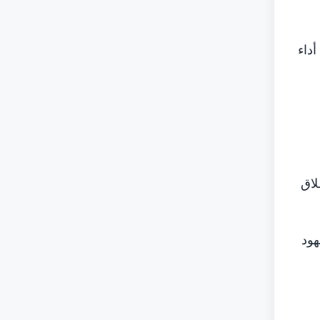
أداء
لاق
هود