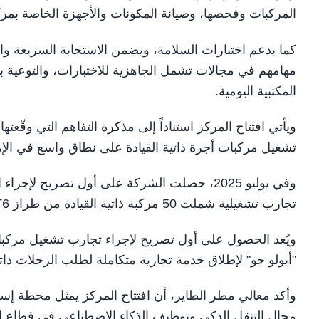
المركبات وفحصها، وصيانة المكونات والأجهزة الخاصة بمركب
كما يدعم اختبارات السلامة، ويضمن الاستجابة السريعة والف
مهامهم في مجالات تشمل الجاهزية للاختبارات، والتوعية ب
المكتبية اليومية.
تشغيل مركبات أجرة ذاتية القيادة على نطاق واسع في الإم
وفي يوليو 2025، حصلت الشركة على أول تصريح ل
تجارب تشغيلية شملت 50 مركبة ذاتية القيادة من طراز RT6 على طرق محددة في دبي.
ويُعد الحصول على أول تصريح لإجراء تجارب تشغيل مركبا
"أبولو جو" لإطلاق خدمة تجارية متكاملة لطلب الرحلات ذاتية ال
وأكد معالي مطر الطاير، أن افتتاح المركز يمثل محطة إست
مجال التنقل الذكي وتوظيف الذكاء الاصطناعي في قطاع ال