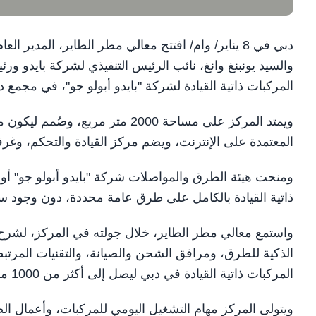
دبي في 8 يناير/ وام/ افتتح معالي مطر الطاير، الم
والسيد يونبنغ وانغ، نائب الرئيس التنفيذي لشركة بايدو ور
المركبات ذاتية القيادة لشركة "بايدو أبولو جو"، في مجمع 
ويمتد المركز على مساحة 2000 متر مر
المعتمدة على الإنترنت، ويضم مركز القيادة والتحكم، وغرف
ومنحت هيئة الطرق والمواصلات شركة "بايدو أبولو جو" أو
ذاتية القيادة بالكامل على طرق عامة محددة، دون وجود س
واستمع معالي مطر الطاير، خلال جولته في المركز، لشرح عن
الذكية للطرق، ومرافق الشحن والصيانة، والتقنيات المرتب
المركبات ذاتية القيادة في دبي ليصل إلى أكثر من 1000 مركبة خلال السنوات المقبلة.
ويتولى المركز مهام التشغيل اليومي للمركبات، وأعمال ال