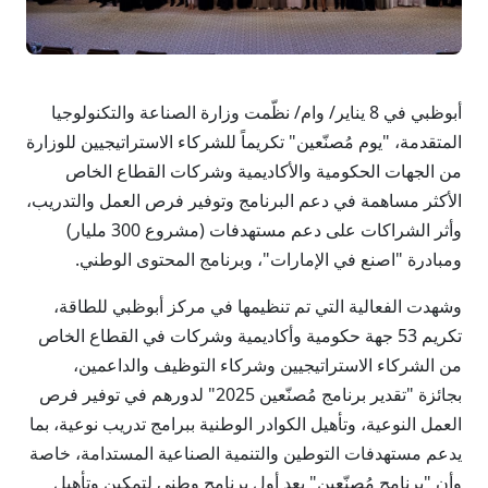
أبوظبي في 8 يناير/ وام/ نظّمت وزارة الصناعة والتكنولوجيا
المتقدمة، "يوم مُصنّعين" تكريماً للشركاء الاستراتيجيين للوزارة
من الجهات الحكومية والأكاديمية وشركات القطاع الخاص
الأكثر مساهمة في دعم البرنامج وتوفير فرص العمل والتدريب،
وأثر الشراكات على دعم مستهدفات (مشروع 300 مليار)
ومبادرة "اصنع في الإمارات"، وبرنامج المحتوى الوطني.
وشهدت الفعالية التي تم تنظيمها في مركز أبوظبي للطاقة،
تكريم 53 جهة حكومية وأكاديمية وشركات في القطاع الخاص
من الشركاء الاستراتيجيين وشركاء التوظيف والداعمين،
بجائزة "تقدير برنامج مُصنّعين 2025" لدورهم في توفير فرص
العمل النوعية، وتأهيل الكوادر الوطنية ببرامج تدريب نوعية، بما
يدعم مستهدفات التوطين والتنمية الصناعية المستدامة، خاصة
وأن "برنامج مُصنّعين" يعد أول برنامج وطني لتمكين وتأهيل