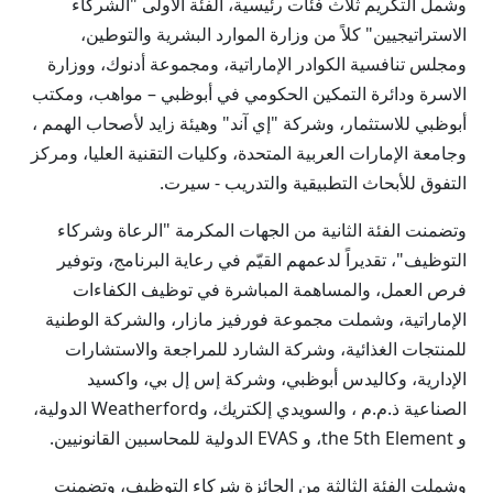
وشمل التكريم ثلاث فئات رئيسية، الفئة الأولى "الشركاء
الاستراتيجيين" كلاً من وزارة الموارد البشرية والتوطين،
ومجلس تنافسية الكوادر الإماراتية، ومجموعة أدنوك، ووزارة
الاسرة ودائرة التمكين الحكومي في أبوظبي – مواهب، ومكتب
أبوظبي للاستثمار، وشركة "إي آند" وهيئة زايد لأصحاب الهمم ،
وجامعة الإمارات العربية المتحدة، وكليات التقنية العليا، ومركز
التفوق للأبحاث التطبيقية والتدريب - سيرت.
وتضمنت الفئة الثانية من الجهات المكرمة "الرعاة وشركاء
التوظيف"، تقديراً لدعمهم القيّم في رعاية البرنامج، وتوفير
فرص العمل، والمساهمة المباشرة في توظيف الكفاءات
الإماراتية، وشملت مجموعة فورفيز مازار، والشركة الوطنية
للمنتجات الغذائية، وشركة الشارد للمراجعة والاستشارات
الإدارية، وكاليدس أبوظبي، وشركة إس إل بي، واكسيد
الصناعية ذ.م.م ، والسويدي إلكتريك، وWeatherford الدولية،
و the 5th Element، و EVAS الدولية للمحاسبين القانونيين.
وشملت الفئة الثالثة من الجائزة شركاء التوظيف، وتضمنت