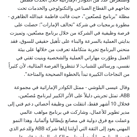
نجاحهم في القطاع الصناعي والتكنولوجي والخدمات تحت
مظلة "برنامج مُصنّعين"، حيث قالت فاطمة عبدالله الظاهري -
مطورة برمجيات في شركة "تحالف الإمارات": حصلت على
فرصة وظيفية في الشركة من خلال برنامج مصنّعين، وتميزت
بدايتي العملية بالسرعة والبناء على تأهيل حقيقي للسوق، فقد
منحني البرنامج تجربة متكاملة تعرفت من خلالها على بيئة
العمل وطوّرت مهاراتي العملية والشخصية وبنيت ثقتي في
نفسي، ورسالتي للشباب: لا تنتظروا الفرصة المثالية، لأن كثيراً
من النجاحات الكبيرة تبدأ بالخطوة الصحيحة والمتاحة".
وقال عيسى البلوشي - ممثل الكوادر الإماراتية في مجموعة
ABB، تمثل تجربتي دليلاً على الأثر الكبير لبرنامج مُصنّعين،
فخلال 10 أشهر فقط، انتقلت من وظيفة أخصائي دعم فني إلى
مدير تطوير للأعمال، وشاركت في برنامج مواهب عالمي
وعملت مع فرق دولية في مصانع بإيطاليا وألمانيا، وهذا النمو
المهني يعود إلى الثقة التي أولتنا إياها شركة ABB وللدعم الذي
قدمه البرنامج، ما أثبت أن طموح الكوادر الوطنية قادر على