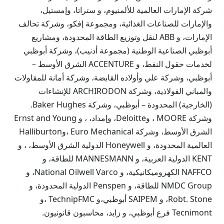
شركة الإمارات العالمية للألمنيوم، و ستراتا، وإمستيل،
والإمارات للصناعات الغذائية، ومجموعة إفكو، وشركة تحالف
الإمارات، و ABB لنقل وتوزيع الطاقة المحدودة، ومشاريع
أبوظبي الصناعية الوطنية (مجموعة أدنيب)، وشركة أبوظبي
لخدمات حقول النفط، و ACCENTURE الشرق الأوسط –
أبوظبي، وشركة علي وأولاده القابضة، وشركة أمانة للمقاولات
والمباني الفولاذية، وشركة ARCHIRODON للإنشاءات
(الخارجية) المحدودة – أبوظبي، وشركة Baker Hughes.
وشركة MOORE ، وDeloitte، وإمداد، ، و Ernst and Young
الشرق الأوسط، وشركة Euro Mechanical ،وHalliburton
العالمية المحدودة، و Honeywell الدولية الشرق الأوسط، ، و
KENT الدولية العربية، و MANNESMANN للطاقة، و
NAFFCO الكهروميكانيكية، و National Oilwell Varco، و
NMDC Group للطاقة، و Penspen الدولية المحدودة، و
Robt. Stone، و SAIPEM أبوظبي،و TechnipFMC ،و
Tecnimont فرع أبوظبي، و زايد، محاسبون قانونيون.