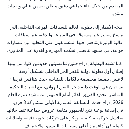
المتقدم من خلال أداء جماعي دقيق يتطلق تنسيق عالي وتقنيات
متقدمة.
تتجه الأنظار إلى بطولة العالم للسباقات الهوائية الداخلية، التي
ترسخ معايير غير مسبوقة في السرعة والدقة، عبر سباقات
عالية الوتيرة يتنافس فيها المتسابقون على التحليق بين مسارات
هوائية، في مشهد تنافسي تحكمه المهارة والقدرة على المناورة.
كما تشهد البطولة إدراج فئتين تنافسيتين جديدتين كليا، من بينها
إطلاق أول بطولة دولية للقفز الحر الداخلي بتشكيل أربعة
لاعبين، بصيغة مخصصة بالكامل للفتيات، حيث يتنافس فريقان
نسائيان في الوقت ذاته داخل النفق الهوائي، مع اعتماد التحكيم
المباشر لتحديد الفريق الفائز أمام الجمهور. وستشهد دورة العام
2026 إدراج حدث المسابقة العمودية الأولى بمشاركة 8 فرق،
في إضافة نوعية تتيح للجمهور متابعة عروض جماعية تنفذ خلالها
سلاسل حركية متكاملة ترتكز على حركات جوية دقيقة وانقلابات
كاملة في أداء يبرز أعلى مستويات التنسيق والاحتراف.