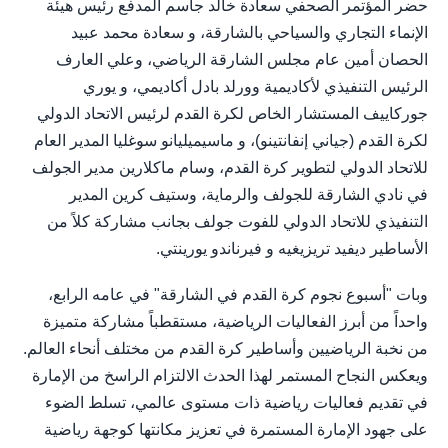
حضر المؤتمر الصحفي سعادة خالد جاسم المدفع رئيس هيئة
الإنماء التجاري والسياحي بالشارقة، و سعادة محمد عبيد
الحصان أمين عام مجلس الشارقة الرياضي، وعلي العارف
الرئيس التنفيذي لأكاديمية وورلد بادل أكاديمي، و يوري
جوركاييف المستشار الخاص لكرة القدم لرئيس الاتحاد الدولي
لكرة القدم (جياني إنفانتينو)، و ماسیمیلیانو سوغلیا المدیر العام
للاتحاد الدولي لتطویر كرة القدم، وسام ماكلارين مدير الجولف
في نادي الشارقة للجولف والرماية، وستيف كرين المدیر
التنفیذي للاتحاد الدولي للفوت جولف بجانب مشاركة كلاً من
الأساطير ديفيد تريزيغيه و فيرناندو يورينتي.
وبات "أسبوع نجوم كرة القدم في الشارقة" في عامه الرابع،
واحداً من أبرز الفعاليات الرياضية، مستقطباً مشاركة متميزة
من نخبة الرياضيين وأساطير كرة القدم من مختلف أنحاء العالم.
ويعكس النجاح المستمر لهذا الحدث الالتزام الراسخ من الإمارة
في تقديم فعاليات رياضية ذات مستوى عالمي، تسلط الضوء
على جهود الإمارة المستمرة في تعزيز مكانتها كوجهة رياضية