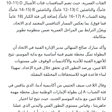
الفئات العمرية، حيث تضم المنافسات فئات الأشبال D (10–11
عاماً)، والناشئين C (12–13 عاماً)، والناشئين B (14–15 عاماً)،
وفئة الشباب A (16–17 عاماً)، إضافة إلى فئة الكبار (18 عاماً
فما فوق)، بما يعكس المسار التنافسي المعتمد لدى الاتحاد،
ويعزّز الترابط بين المراحل العمرية ضمن منظومة تطوير
متكاملة.
وأكد مبارك صالح المنهالي مدير الإدارة الفنية في الاتحاد أن
البطولة تمثّل محطة تقييم فنية أساسية مع بداية الموسم، تتيح
للأجهزة الفنية للأندية والأكاديميات الوقوف على مستويات
اللاعبين، ورصد التطور الذي تحقق خلال فترة الإعداد، تمهيدًا
لبناء قاعدة قوية للاستحقاقات المختلفة المقبلة.
وقال اللاعب سيف الجنيبي من أكاديمية أدما، الذي ينافس في
فئة الشباب: A إن بطولة الإمارات الوطنية تمثل محطة مهمة
لنا كلاعبين مع بداية الموسم الجديد، حيث تتيح لنا اختبار
جاهزيتنا ، وقياس مستوى التطور الفني والبدني الذي عملنا