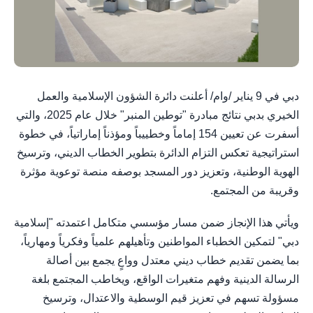
دبي في 9 يناير /وام/ أعلنت دائرة الشؤون الإسلامية والعمل
الخيري بدبي نتائج مبادرة "توطين المنبر" خلال عام 2025، والتي
أسفرت عن تعيين 154 إماماً وخطييباً ومؤذناً إماراتياً، في خطوة
استراتيجية تعكس التزام الدائرة بتطوير الخطاب الديني، وترسيخ
الهوية الوطنية، وتعزيز دور المسجد بوصفه منصة توعوية مؤثرة
وقريبة من المجتمع.
ويأتي هذا الإنجاز ضمن مسار مؤسسي متكامل اعتمدته "إسلامية
دبي" لتمكين الخطباء المواطنين وتأهيلهم علمياً وفكرياً ومهارياً،
بما يضمن تقديم خطاب ديني معتدل وواعٍ يجمع بين أصالة
الرسالة الدينية وفهم متغيرات الواقع، ويخاطب المجتمع بلغة
مسؤولة تسهم في تعزيز قيم الوسطية والاعتدال، وترسيخ