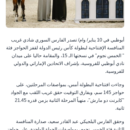
أبوظبي في 10 يناير/ وام/ تصدر الفارس السوري شادي غريب
المنافسة الإفتتاحية لبطولة كأس رئيس الدولة لقفز الحواجز فئة
" الخمس نجوم" في نسختها الـ 15، والمقامة حاليا على ميدان
نادي أبوظبي للفروسية، بإشراف الاتحادين الإماراتي والدولي
للفروسية.
وجاءت افتتاحية البطولة أمس، بمواصفات المرحلتين، على
حواجز 145 سم، وبفارق التوقيت حقق غريب اللقب مع الجواد
"كابرنت دو مارش"، منهياً المرحلة الثانية بزمن قدره 21.45
ثانية.
وحقق الفارس البلجيكي عبد القادر سعيد، صدارة المنافسة
الثانية فئة الخمس نجوم، بمواصفات الجولة الواحدة، على حواجز