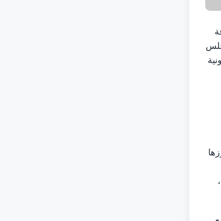
ة
مجلس
نية
زها
ع