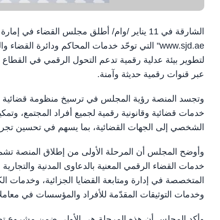
الشارقة في 11 يناير /وام/ أطلق مجلس القضاء ف
www.sjd.ae" التي توحّد خدمات المحاكم ودائرة ال
لتطوير بيئة عدلية رقمية تدعم التحول الرقمي في القطاع ال
عبر قنوات رقمية حديثة وآمنة.
وتجسد المنصة رؤية المجلس في ترسيخ منظومة قضائية تق
خدمات قضائية وقانونية رقمية لجميع أفراد المجتمع، وتمكي
الشخصي إلى الجهات القضائية، بما يسهم في تحسين تجربة
وأوضح المجلس أن المرحلة الأولى من إطلاق المنصة تشمل 
خدمات القضاء الرقمي المعنية بالدعاوى المدنية والتجارية و
المتخصصة في إدارة ومتابعة القضايا الجزائية، وخدمات الكا
وخدمات التوثيقات المقدّمة للأفراد والمؤسسات في معاملا
وأكد المجلس أن هذه المرحلة هي الأولى ضمن مشروع تطوي