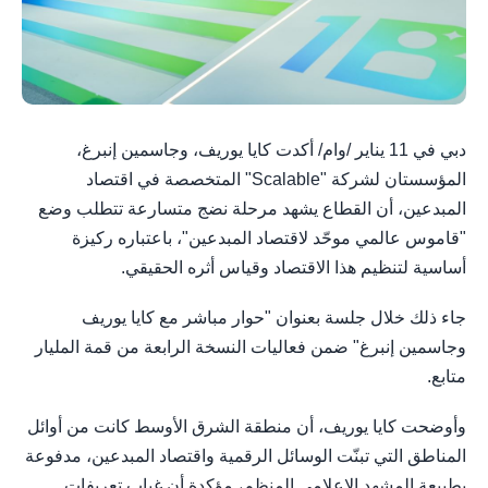
دبي في 11 يناير /وام/ أكدت كايا يوريف، وجاسمين إنبرغ،
المؤسستان لشركة "Scalable" المتخصصة في اقتصاد
المبدعين، أن القطاع يشهد مرحلة نضج متسارعة تتطلب وضع
"قاموس عالمي موحّد لاقتصاد المبدعين"، باعتباره ركيزة
أساسية لتنظيم هذا الاقتصاد وقياس أثره الحقيقي.
جاء ذلك خلال جلسة بعنوان "حوار مباشر مع كايا يوريف
وجاسمين إنبرغ" ضمن فعاليات النسخة الرابعة من قمة المليار
متابع.
وأوضحت كايا يوريف، أن منطقة الشرق الأوسط كانت من أوائل
المناطق التي تبنّت الوسائل الرقمية واقتصاد المبدعين، مدفوعة
بطبيعة المشهد الإعلامي المنظم، مؤكدة أن غياب تعريفات