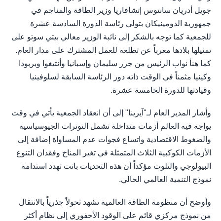
جويل أدريان سانتوس إتشافاريا وزير الطاقة والمناجم في
جمهورية الدومينيكان بتولي رئاسة الدورة السادسة عشرة
للجمعية كما توجه بالشكر إلى نائبة الوزير معالي بيتي سوتو على
تمثيلها بلادها معرباً عن تطلعه للعمل المشترك على مدار العام.
كما هنأ نواب الرئيس من جزر سليمان وإسبانيا وأنتيغوا وبربودا
وكينيا مثمناً في الوقت ذاته دور الرئاسة السابقة لسلوفينيا
وقيادتها للدورة الخامسة عشرة.
وأشار المدير العام لـ"آيرينا" إلى أن انعقاد الجمعية يأتي في وقت
يواجه فيه العالم أزمات متداخلة تشمل التوترات الجيوسياسية
والضغوط الاقتصادية واتساع فجوات عدم المساواة إضافة إلى
الأزمات الكوكبية الثلاث المتمثلة في تغير المناخ وفقدان التنوع
البيولوجي والتلوث مؤكداً أن هذه التحديات باتت تهدد استدامة
نموذج التنمية العالمي الحالي.
وأوضح أن منظومة الطاقة العالمية تشهد تحولاً جذرياً بالانتقال
من نموذج مركزي قائم على الوقود الأحفوري إلى نظام أكثر