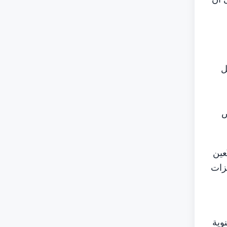
ل
ض
عين
يزات
وية