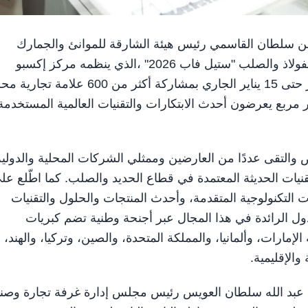
ن عبد الله بن سلطان القاسمي رئيس هيئة الشارقة للموانئ والجمارك
والمناطق الحرة اليوم فعاليات النسخة الـ 21 من معرض الفولاذ والصلب "ستيل فاب 2026" ،الذي ينظمه مركز إكسبو
الشارقة بدعم من "غرفة تجارة وصناعة الشارقة" و يستمر حتى 15 يناير الجاري بمشاركة أكثر من 600 علام
عارضًا من 35 دولة على مساحة 25 ألف متر مربع يعرضون أحدث الابتكارات والتقنيات العالمية المستخدمة
 والتقى عددًا من العارضين وممثلي الشركات المحلية والدولية
نيات الحديثة المعتمدة في قطاع الحديد والصلب. كما اطّلع عل
 التكنولوجية المتقدمة، وأحدث المنتجات والحلول والتقنيات
دول الرائدة في هذا المجال عبر أجنحة وطنية تضم كبريات
لإمارات، وألمانيا، والمملكة المتحدة، والصين، وتركيا، والهند،
والإقليمية.
دة عبد الله سلطان العويس رئيس مجلس إدارة غرفة تجارة وصن