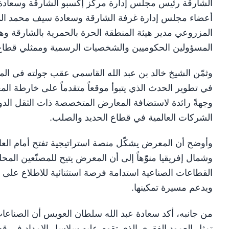
الشارقة رئيس مجلس إدارة مركز إكسبو الشارقة وسعادة ول
أعضاء مجلس إدارة غرفة الشارقة وسعادة سيف محمد المد
المزروعي مدير هيئة المنطقة الحرة بالحمرية بالشارقة وه
المسؤولين الحكوميين والشخصيات الرسمية وممثلي قطاع 
وثمّن الشيخ خالد بن عبد الله القاسمي عقب جولته في ا
في تطوير الحدث الذي يتبوأ موقعاً متقدماً على خارطة ال
وجهةً رائدة لاستضافة المعارض المتخصصة ذات الثقل الد
الشركات العالمية في قطاع الحديد والصلب.
وأوضح أن المعرض يشكّل منصة استراتيجية تفتح أمام العا
وشمال إفريقيا منوّهاً إلى أن المعرض يتيح للمصنّعين المح
القطاعات الصناعية استدامة فرصة استثنائية للاطلاع على أ
ويدعم مسيرة تمكينها.
من جانبه، أكد سعادة عبد الله سلطان العويس أن الصناعات 
تمثل العمود الفقري الذي تقوم عليه سلاسل الإمداد في قطاع