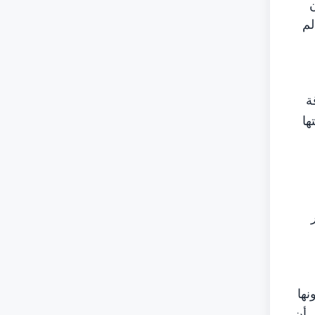
لم
ة
ها
نها
 أن