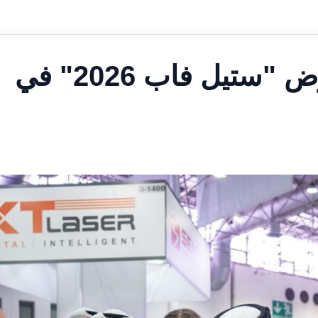
انطلاق النسخة الـ21 لمعرض "ستيل فاب 2026" في