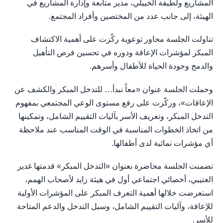
المشاريع ولطيفة الخييلي، مدير متابعة وإدارة المشاريع في
الهيئة، إلى جانب عدد من المختصين وأفراد المجتمع.
تناولت الجلسة محاور توعوية ركّزت على أهمية الاكتشاف
المبكر لمؤشرات الإعاقة ودوره في تحسين فرص التأهيل
والدمج وجودة الحياة للأطفال وأسرهم.
وحملت الجلسة عنوان «معاً نبدأ… للتدخل المبكر والكشف عن
الإعاقات»، وركّزت على رفع مستوى الوعي المجتمعي بمفهوم
التدخل المبكر، وتعريف الأسر بآليات التقييم الشامل، وتمكينها
من اتخاذ الخطوات المناسبة في الوقت المناسب عند ملاحظة
أي مؤشرات نمائية لدى أطفالها.
تضمنت الجلسة محاضرة بعنوان «التدخل المبكر» قدمتها غدير
العتيبي، أخصائي اجتماعي أول في هيئة زايد لأصحاب الهمم،
استعرضت خلالها أهمية التعرف المبكر على المؤشرات الأولية
للإعاقة، وآليات التقييم الشامل، وسبل التدخل والدعم المتاحة
للأسر.