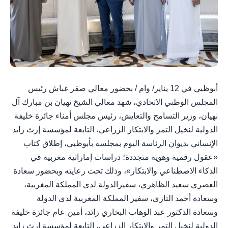
أبوظبي في 12 يناير/ وام / بحضور معالي صقر غباش رئيس
المجلس الوطني الاتحادي، شهد معالي الشيخ نهيان بن مبارك آل
نهيان، وزير التسامح والتعايش، رئيس مجلس أمناء جائزة خليفة
الدولية لنخيل التمر والابتكار الزراعي، التابعة لمؤسسة إرث زايد
الإنساني بديوان الرئاسة اليوم بمجلسه بأبوظبي، إطلاق كتاب
«عقول رقمية وهوية متجددة؛ دراسات إماراتية مغربية في
الذكاء الاصطناعي والابتكار»، وذلك تحت رعايته وبحضور سعادة
العصري سعيد الظاهري، سفيرالدولة لدى المملكة المغربية،
وسعادة أحمد التازي، سفير المملكة المغربية لدى الدولة
وسعادة الدكتور عبد الوهاب البخاري زائد، أمين عام جائزة خليفة
الدولية لنخيل التمر والابتكار الزراعي، التابعة لمؤسسة إرث زايد