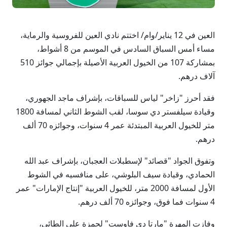
العين في 12 يناير/وام/ اختتم نادي العين للفروسية والرماية،
مساء أمس السباق السادس في الموسم من 8 أشواط،
بمشاركة 107 من الخيول العربية الأصيلة بإجمالي جوائز 510
آلاف درهم.
فقد أحرز "زاخر" لياس للسباقات، بإشراف ماجد الجهوري،
وقيادة سيلفستر دي سوسا، لقب الشوط الثاني لمسافة 1800
متر للخيول العربية المبتدئة عمر 4 سنوات، وجوائزه 70 ألف
درهم.
وتفوق الجواد "قصائد" لإسطبلات العجبان، بإشراف عبد الله
الحمادي، وقيادة سيف البلوشي، على منافسيه في الشوط
الأول لمسافة 2000 متر، للخيول العربية "إنتاج الإمارات" عمر
4 سنوات فما فوق، وجوائزه 70 ألف درهم.
وفازت المهرة "مارتا دي فاوست" لحمزة علي الطائي،