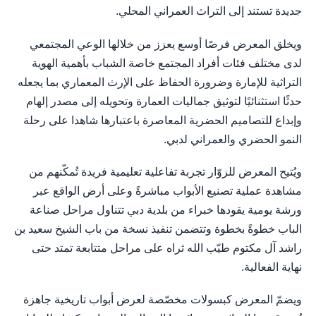
جديدة تستند إلى التراث العمراني المحلي.
ويخلق المعرض فرصًا أوسع يعزز من خلالها الوعي المجتمعي
لدى مختلف فئات أفراد المجتمع خاصة الشباب بأهمية الهوية
التراثية للإمارة وضرورة الحفاظ على الإرث المعماري بما يجعله
حدثًا استثنائيًا لتوثيق جماليات العمارة وتحويله إلى مصدر إلهام
وإبداع للتصاميم الحضرية المعاصرة باعتبارها شاهدا على رحلة
النمو الحضري والعمراني لدبي.
ويُتيح المعرض للزوّار تجربة تفاعلية تعليمية فريدة تُمكّنهم من
مشاهدة عملية تصنيع الأبواب مباشرةً وعلى أرض الواقع عبر
ورشة يومية يقودها خبراء من بلدية دبي تتناول مراحل صناعة
الباب خطوةً بخطوة وتتضمن تنفيذ نسخة من باب الشيخ سعيد بن
راشد آل مكتوم طيّب الله ثراه على مراحل متتابعة تمتد حتى
نهاية الفعالية.
ويضمّ المعرض كبسولات مخصّصة لعرض أبواب تاريخية جاهزة