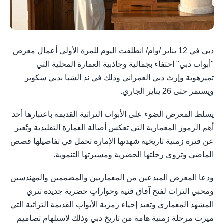
دبي في 12 يناير /وام/ انطلقت اليوم للمرة الأولى أعمال معرض
"أبواب دبي" احتفاء بجمالية وجاذبية العمارة المحلية التي
تميزهوية وإرث دبي العمراني وذلك في ند الشبا بدبي سكوير
ويستمر حتى 26 يناير الجاري.
يسلط المعرض الضوء على الأبواب التراثية القديمة باعتبارها أحد
أهم الرموز المعمارية التي تعكس أصالة العمارة التقليدية وتُعبر
عن فترة زمنية تاريخية شهدتها الإمارة تحمل في تفاصيلها قصص
الماضي وتروي رحلتها الحضرية ومسيرتها التنموية.
ودعا المعرض المبدعين من المعماريين والمصممين والمهندسين
ومحبي التراث لفتح آفاق فنية وحواراتٍ حضرية جديدة تثري
المشهد المعماري وتعيد إحياء رمزية الأبواب القديمة التراثية التي
ميزت مرحلة زمنية هامة من تاريخ دبي وذلك لاستلهام تصاميم