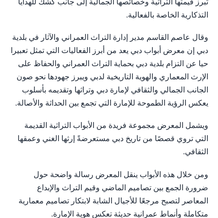
تُبرز قيمتها التراثية وخصائصها الجمالية إلى جانب كشك للهدايا
التذكارية الخاصة بالفعالية.
وقال عاصم القاسم مدير إدارة التراث العمراني والآثار في بلدية
دبي إن معرض أبواب دبي يعد من أبرز الفعاليات التي تمثل تعبيرا
حيا عن التزام بلدية دبي بحماية التراث العمراني والحفاظ على
الإرث المعماري والهوية التاريخية لدبي ويبرز جهودها نحو صون
الجانب الجمالي والثقافي لإمارة دبي وتراثها وتقديمه بأسلوب
يعكس الرؤية الطموحة للإمارة التي تجمع بين الحداثة والأصالة.
ويشمل المعرض مجموعة فريدة من الأبواب التراثية القديمة
التي تروي قصصًا من تاريخ دبي مستعرضةً إرثها الغني وعمقها
الثقافي.
ومن خلال هذه الأبواب ينقل المعرض رسالة واضحة حول
ضرورة الجمع بين تصاميم الماضي وقيم التراث والإبداع
المعاصر لتصبح مرجعًا للأجيال الشابة لابتكار تصاميم معمارية
متكاملة وأنماط عمرانية حديثة تعكس هوية الإمارة.