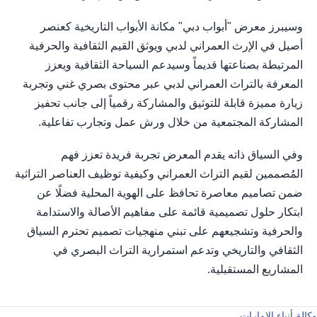
وسيبرز معرض "أبواب دبي" مكانة الأبواب التاريخية كعنصر
أصيل في الإرث العمراني لدبي ويوثق القيم الثقافية والحرفية
المرتبطة بصناعتها قديماً وسيدعم السياحة الثقافية ويعزز
المعرفة بالتراث العمراني لدبي عبر محتوى بصري غني وتجربة
زيارة مميزة قابلة للتوثيق والمشاركة رقمياً إلى جانب تحفيز
المشاركة المجتمعية من خلال ورش عمل وتجارب تفاعلية.
وفي السياق ذاته يقدم المعرض تجربة فريدة تعزز فهم
المُصممين لقيم التراث العمراني وكيفية توظيف العناصر التراثية
ضمن تصاميم معاصرة تحافظ على الهوية المحلية فضلًا عن
ابتكار حلول تصميمية قائمة على مفاهيم الأصالة والاستدامة
والحرفية وتشجيعهم على تبني منهجيات تصميم تحترم السياق
الثقافي والتاريخي وتدعم استمرارية التراث البصري في
المشاريع المستقبلية.
وكالة أنباء الإمارات