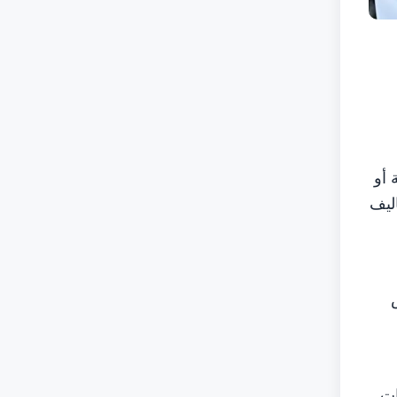
 أو
ليف
رض
 إلى أسواق يتجاوز حجمها 3 مليارات