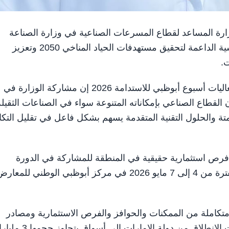
وكيل الوزارة المساعد لقطاع المسرعات الصناعية في وزارة الصناعة
والتكنولوجيا المتقدمة أن الصناعة تُعد من القطاعات الرئيسية الداعمة لتحقيق مستهدفات الحياد المناخي 2050 وتعزيز
ت.
وقال في تصريح لوكالة أنباء الإمارات "وام" على هامش فعاليات أسبوع أبوظبي للاستدامة 2026 إن مشاركة الوزارة في
القطاع الصناعي بإمكاناته المتنوعة سواء في الصناعات الثقيلة
متة والحلول التقنية المتقدمة يسهم بشكل فاعل في تقليل التكا
ن فرص استثمارية حقيقية في المنطقة للمشاركة في الدورة
الخامسة من منصة "اصنع في الإمارات" التي تقام خلال الفترة من 4 إلى 7 مايو 2026 في مركز أبوظبي الوطني للمعا
ي الإمارات 2026" ستوفر حزمة متكاملة من الممكنات والحوافز والفرص الاستثمارية ومصادر
التمويل إضافة إلى فرص عقد شراكات دولية تتيح للشركات الانطلاق من دولة الإمارات