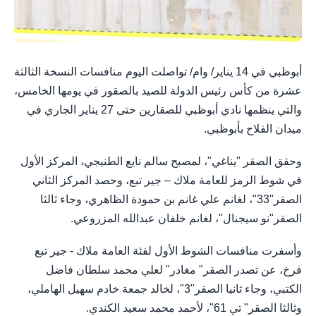
أبوظبي في 14 يناير/ وام/ تواصلت اليوم منافسات النسخة الثالثة
عشرة من كأس رئيس الدولة للصيد بالصقور في يومها الخامس،
والتي ينظمها نادي أبوظبي للصقارين حتى 27 يناير الجاري في
ميدان الفلاح بأبوظبي.
وحقق الصقر "يناغي"، لمصبح سالم نايع الطنيجي، المركز الأول
في شوط الرمز للعامة ملاك – جير تبع، وحصد المركز الثاني
الصقر"33"، لغانم علي غانم بن حمودة الظاهري، وجاء ثالثا
الصقر"نو سيجنال"، لغانم خلفان عبدالله المزروعي.
وأسفرت منافسات الشوط الأول لفئة العامة ملاك - جير تبع
فرخ، عن تصدر الصقر" مغادر" لعلي محمد سلطان فاضل
الكتبي، وجاء ثانيا الصقر"3"، لخالد جمعة خادم سهيل الهاملي،
وثالثا الصقر" تي 61"، لأحمد محمد سعيد الكندي.