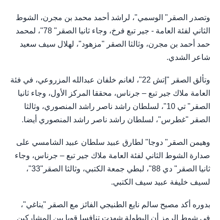
وتصدر الصقر" الوسمي"، لراشد أحمد محمد بن مجرن، الشوط
الثاني لفئة العامة - جير تبع فرخ، وجاء ثانيا الصقر" 78"، لمحمد
حمد أحمد بن مجرن، وثالثا الصقر "مزهود"، لهلال سيف سعيد
شاعر الشدي.
وتألق الصقر "إتش 22"، لغانم خلفان عبدالله المزروعي، في فئة
العامة ملاك جير تبع – جرناس، محققا المركز الأول، وجاء ثانيا
الصقر" تي 10"، لسلطان راشد ناصر راشد المنصوري، وثالثا
الصقر "غطرس"، لسلطان راشد ناصر راشد المنصوري أيضا.
وهيمن الصقر" دوجا" لطارق عبيد سلطان عبيد الشامسي على
صدارة الشوط الثاني لفئة العامة ملاك جير تبع – جرناس، وجاء
ثانيا الصقر" دي 88"، لبطي جمعة الكتبي، وثالثا الصقر"33"،
لسيف خليفة عبيد سيف الكتبي.
بدوره أكد مصبح سالم نايع الطنيجي الفائز مع الصقر "يناغي"،
في شوط الرمز أن البطولة شهدت تنافسا قويا بين المشاركين