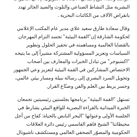
البشرية مثل النشاط الصناعي والتلوث والصيد الجائر تهدد
بانقراض الآلاف من الكائنات البحرية .
وقال سعادة طارق سعيد علاي مدير عام المكتب الإعلامي
لحكومة الشارقة إن"القمة البيئية" تجسد التزام المهرجان
بالقضايا العالمية ومساهمته في تحفيز الحلول وتطوير
السياسات وتعزيز المسؤولية المشتركة مشيراً إلى ما يتيحه
"اكسبوجر" من تبادل الخبرات والمعارف بين أصحاب
الاختصاص المشاركين في القمة البيئية لتعزيز وعي الجمهور
وتحويل السرد البصري إلى رسالة نبيلة ومسار بيئي عالمي،
وجسر يربط بين العلم والفن وصنّاع القرار.
تستهل "القمة البيئية" برنامجها بجلستين رئيسيتين تجمعان
الخبرة الميدانية بالقراءة البصرية للواقع البيئي يشارط في
الجلسة الأولى وعنوانها "البحر النابض بالحياة: كفاح من أجل
محيطاتنا" الشيخ فاهم القاسمي رئيس دائرة العلاقات
الحكومية والمصوّر الصحفي العالمي ومستكشف ناشيونال