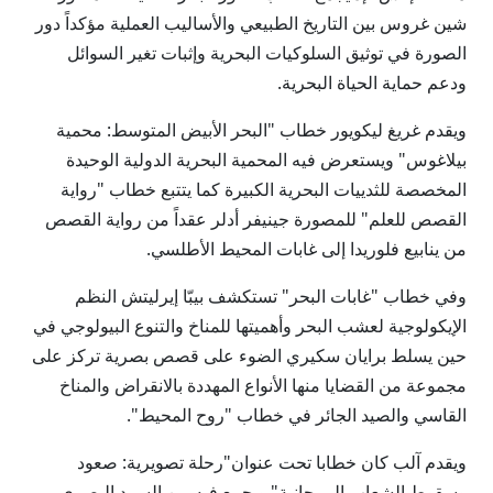
شين غروس بين التاريخ الطبيعي والأساليب العملية مؤكداً دور
الصورة في توثيق السلوكيات البحرية وإثبات تغير السوائل
ودعم حماية الحياة البحرية.
ويقدم غريغ ليكويور خطاب "البحر الأبيض المتوسط: محمية
بيلاغوس" ويستعرض فيه المحمية البحرية الدولية الوحيدة
المخصصة للثدييات البحرية الكبيرة كما يتتبع خطاب "رواية
القصص للعلم" للمصورة جينيفر أدلر عقداً من رواية القصص
من ينابيع فلوريدا إلى غابات المحيط الأطلسي.
وفي خطاب "غابات البحر" تستكشف بيبّا إيرليتش النظم
الإيكولوجية لعشب البحر وأهميتها للمناخ والتنوع البيولوجي في
حين يسلط برايان سكيري الضوء على قصص بصرية تركز على
مجموعة من القضايا منها الأنواع المهددة بالانقراض والمناخ
القاسي والصيد الجائر في خطاب "روح المحيط".
ويقدم آلب كان خطابا تحت عنوان"رحلة تصويرية: صعود
وسقوط الشعاب المرجانية" ويجمع فيه بين السرد البصري