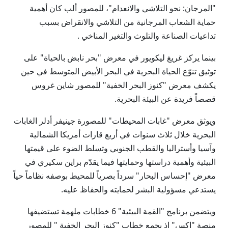
"المرجان: نحو التلاشي والانعدام"، للمصور ألب كان أهمية
حماية الشعاب المرجانية من التلاشي والانقراض بسبب
تداعيات الصناعة والتلوث والتغير المناخي .
بينما يركز غريغ ليكويور في معرض "بحر نابض بالحياة" على
توثيق تنوّع الحياة البحرية في البحر الأبيض المتوسط في حين
يكشف معرض "كنوز البحر الخفية" للمصور شاين غروس
قصصاً فريدة عن البيئة البحرية.
ويوثق معرض "غابات المحيطات" للمصورة جينيفر أدلر الغابات
البحرية خلال ثلاث سنوات في أربع قارات أمريكا الشمالية
وآسيا وأستراليا والقطب الجنوبي وتسلط الضوء على قيمتها
البيئية وأهمية دراستها وحمايتها فيما يقدّم براين سكيري في
معرض "إحساس البحار" سرداً بصرياً للمحيط بوصفه نظاماً حياً
يستدعي مسؤولية البشر لحمايته والحفاظ عليه.
ويتضمن برنامج "القمة البيئية" 6 خطابات ملهمة تستضيفها
منصة "إكس" إذ يجمع خطاب "كنوز البحر الخفية " للمصور