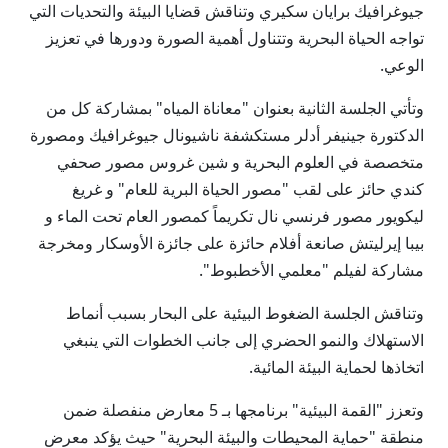
جيوغرافيك برايان سكيري وتناقش قضايا البيئة والتحديات التي
تواجه الحياة البحرية وتتناول أهمية الصورة ودورها في تعزيز
الوعي.
وتأتي الجلسة الثانية بعنوان "معاناة المياه" بمشاركة كل من
الدكتورة جينيفر أدلر مستكشفة ناشيونال جيوغرافيك ومصورة
متخصصة في العلوم البحرية و شين غروس مصور صحفي
كندي حائز على لقب "مصور الحياة البرية للعام" و غريغ
ليكويور مصور فرنسي نال تكريماً كمصور العام تحت الماء و
بيبا إيرليتش صانعة أفلام حائزة على جائزة الأوسكار ومخرجة
مشاركة لفيلم "معلمي الأخطبوط".
وتناقش الجلسة الضغوط البيئية على البحار بسبب أنماط
الاستهلاك والنمو الحضري إلى جانب الخطوات التي ينبغي
اتخاذها لحماية البيئة المائية.
وتعزز "القمة البيئية" برنامجها بـ 5 معارض منفصلة ضمن
منطقة "حماية المحيطات والبيئة البحرية" حيث يؤكد معرض