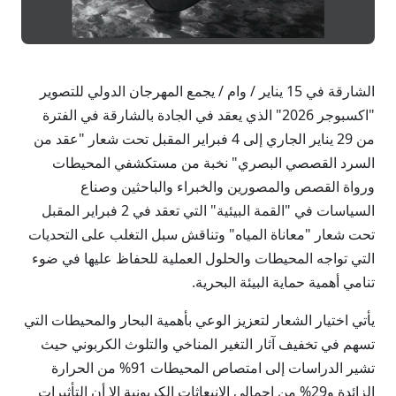
الشارقة في 15 يناير / وام / يجمع المهرجان الدولي للتصوير
"اكسبوجر 2026" الذي يعقد في الجادة بالشارقة في الفترة
من 29 يناير الجاري إلى 4 فبراير المقبل تحت شعار "عقد من
السرد القصصي البصري" نخبة من مستكشفي المحيطات
ورواة القصص والمصورين والخبراء والباحثين وصناع
السياسات في "القمة البيئية" التي تعقد في 2 فبراير المقبل
تحت شعار "معاناة المياه" وتناقش سبل التغلب على التحديات
التي تواجه المحيطات والحلول العملية للحفاظ عليها في ضوء
تنامي أهمية حماية البيئة البحرية.
يأتي اختيار الشعار لتعزيز الوعي بأهمية البحار والمحيطات التي
تسهم في تخفيف آثار التغير المناخي والتلوث الكربوني حيث
تشير الدراسات إلى امتصاص المحيطات 91% من الحرارة
الزائدة و29% من إجمالي الانبعاثات الكربونية إلا أن التأثيرات