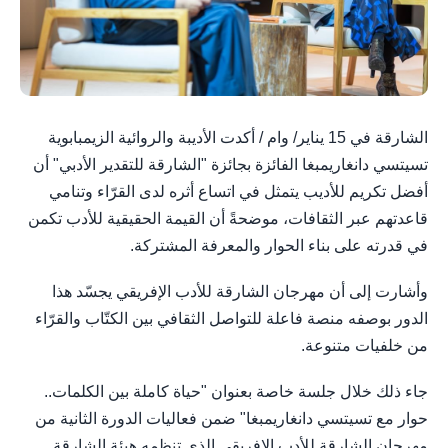
الشارقة في 15 يناير/ وام / أكدت الأديبة والروائية الزيمبابوية
تسيتسي دانغاريمبغا الفائزة بجائزة "الشارقة للتقدير الأدبي" أن
أفضل تكريم للأديب يتمثل في اتساع أثره لدى القرّاء وتنامي
قاعدتهم عبر الثقافات، موضحةً أن القيمة الحقيقية للأدب تكمن
في قدرته على بناء الحوار والمعرفة المشتركة.
وأشارت إلى أن مهرجان الشارقة للأدب الإفريقي يجسّد هذا
الدور بوصفه منصة فاعلة للتواصل الثقافي بين الكتّاب والقرّاء
من خلفيات متنوعة.
جاء ذلك خلال جلسة خاصة بعنوان "حياة كاملة بين الكلمات..
حوار مع تسيتسي دانغاريمبغا" ضمن فعاليات الدورة الثانية من
مهرجان الشارقة للأدب الإفريقي الذي تنظمه هيئة الشارقة