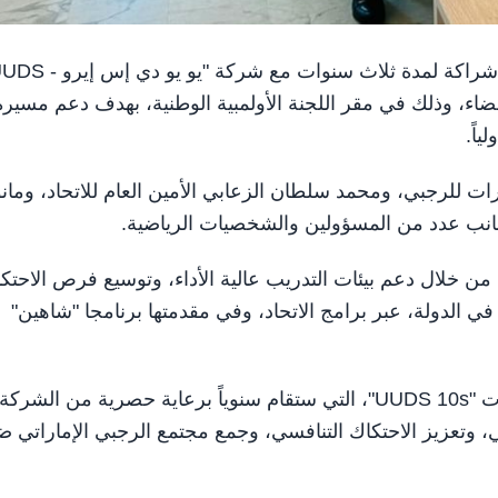
دبي في 16 يناير/ وام / وقع اتحاد الإمارات للرجبي اتفاقية شراكة لمدة ثلاث سنوات مع شركة "
يران والفضاء، وذلك في مقر اللجنة الأولمبية الوطنية، بهدف دعم مسيرة
اً.
ت للرجبي، ومحمد سلطان الزعابي الأمين العام للاتحاد، ومان
 جانب عدد من المسؤولين والشخصيات الرياضية.
، من خلال دعم بيئات التدريب عالية الأداء، وتوسيع فرص الاحتك
ي الدولة، عبر برامج الاتحاد، وفي مقدمتها برنامجا "شاهين"
وتتضمن الشراكة إطلاق بطولة الإمارات للرجبي بالعشاريات "UUDS 10s"، التي ستقام سنوياً برعاية حصرية من الشرك
 وتعزيز الاحتكاك التنافسي، وجمع مجتمع الرجبي الإماراتي 