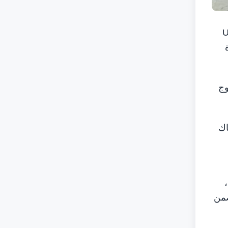
يو يو دي إس إيرو - UUDS
وج
اك
ة،
ضمن