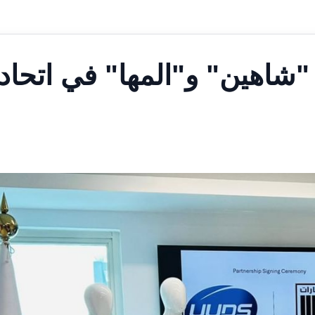
شاهين" و"المها" في اتحاد