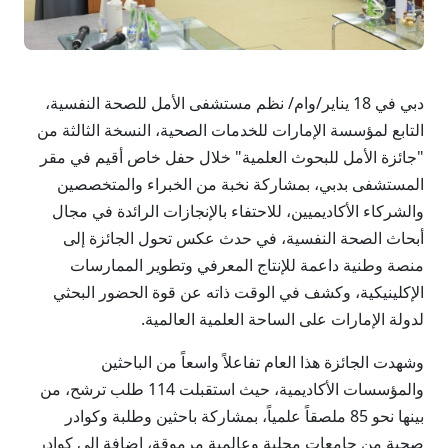
دبي في 18 يناير/وام/ نظم مستشفى الأمل للصحة النفسية،
التابع لمؤسسة الإمارات للخدمات الصحية، النسخة الثالثة من
"جائزة الأمل للبحوث العلمية" خلال حفل خاص أقيم في مقر
المستشفى بدبي، بمشاركة نخبة من الخبراء والمتخصصين
والشركاء الأكاديميين، للاحتفاء بالإنجازات الرائدة في مجال
أبحاث الصحة النفسية، في حدث عكس تحول الجائزة إلى
منصة وطنية داعمة للإنتاج المعرفي وتطوير الممارسات
الإكلينيكية، وكشف في الوقت ذاته عن قوة الحضور البحثي
لدولة الإمارات على الساحة العلمية العالمية.
وشهدت الجائزة هذا العام تفاعلاً واسعاً من الباحثين
والمؤسسات الأكاديمية، حيث استقبلت 114 طلب ترشح، من
بينها نحو 85 ملصقاً علمياً، بمشاركة باحثين وطلبة وكوادر
صحية من جامعات محلية وعالمية مرموقة، إضافة إلى كوادر