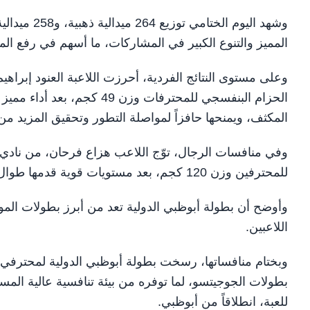
المميز والتنوع الكبير في المشاركات، ما أسهم في رفع الم
وعلى مستوى النتائج الفردية، أحرزت اللاعبة العنود إبراهي
الحزام البنفسجي للمحترفات وز
المكثف، ويمنحها حافزاً لمواصلة التطور وتحقيق المزيد من
وفي منافسات الرجال، توّج اللاعب هزاع فرحان، من نادي بن
للمحترفين وزن 120 كجم، بعد مستويات قوية قدمها طوال البطولة.
وأوضح أن بطولة أبوظبي الدولية تعد من أبرز بطولات المو
اللاعبين.
وبختام منافساتها، رسخت بطولة أبوظبي الدولية لمحترفي 
بطولات الجوجيتسو، لما توفره من بيئة تنافسية عالية المس
للعبة، انطلاقاً من أبوظبي.