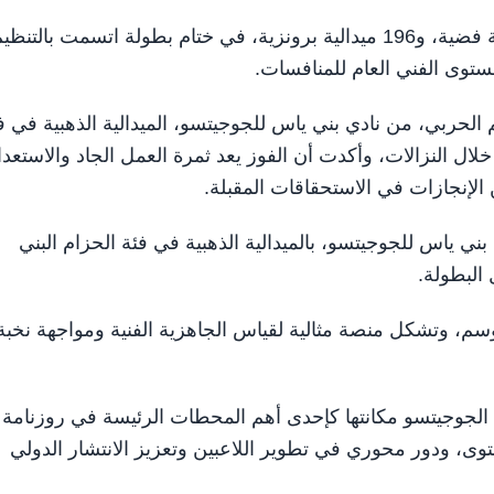
وشهد اليوم الختامي توزيع 264 ميدالية ذهبية، و258 ميدالية فضية، و196 ميدالية برونزية، في ختام بطولة اتسمت بالتنظ
ستوى الفني العام للمنافسات.
م الحربي، من نادي بني ياس للجوجيتسو، الميدالية الذهبية في ف
ن 49 كجم، بعد أداء مميز خلال النزالات، وأكدت أن الفوز يعد ثمرة العمل الجاد والاستعد
 الإنجازات في الاستحقاقات المقبلة.
ي ياس للجوجيتسو، بالميدالية الذهبية في فئة الحزام البني
سم، وتشكل منصة مثالية لقياس الجاهزية الفنية ومواجهة نخبة
الجوجيتسو مكانتها كإحدى أهم المحطات الرئيسة في روزنامة
توى، ودور محوري في تطوير اللاعبين وتعزيز الانتشار الدولي