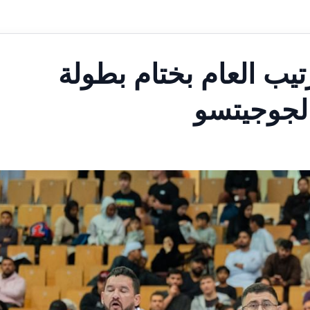
تيب العام بختام بطولة
الجوجيتسو