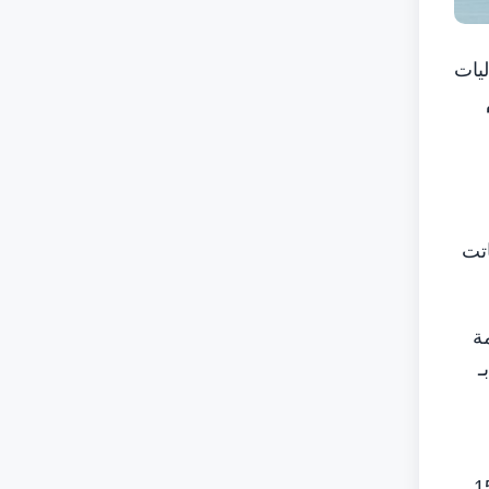
ليات
ظيم
اتت
14 نقاط، متقدمة
 بـ
ة TEAM 777 ثالثا برصيد 15,025