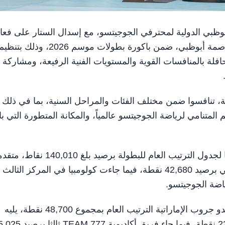
 بطولة أبوظبي الدولية لمحترفي الجوجيتسو، مع إسدال الستار على فعا
اليوم الثالث والأخير، التي أقيمت في صالة مبادلة أرينا بالعاصمة أبوظبي، ضمن باكورة بطولات موسم 2026، وذلك بتن
وجيتسو (AJP)، بعد ثلاثة أيام حافلة بالمنافسات القوية والمستويات الفنية الرفيعة، ومشاركة
 البطولة أكثر من 2000 لاعب ولاعبة من 43 دولة، تنافسوا ضمن مختلف الفئات والمراحل السنية، بما في ذلك
لمتنامي لرياضة الجوجيتسو عالمياً، والمكانة المتطورة التي ب
وواصلت دولة الإمارات تألقها اللافت، حيث عززت صدارتها لجدول الترتيب العام للبطولة برصيد بلغ 0,010
بفارق كبير على منتخب البرازيل الذي حل في المركز الثاني برصيد 42,680 نقطة، فيما جاءت كولومبيا في المركز الثالث
وعلى صعيد ترتيب الأكاديميات، تصدر فريق أكاديمية كوماندو جروب الإماراتية الترتيب العام بمجموع 48,700 نقطة، يليه
فريق أكاديمية M.O.D الإماراتية في المركز الثاني بـ 22,975 نقطة، فيما جاء فريق أكاديمي