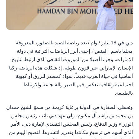
دبي في 18 يناير / وام / تعد رياضة الصيد بالصقور، المعروفة
محليا باسم "القنص"، إحدى أبرز الرياضات التراثية في دولة
الإمارات، وجزءا أصيلا من الموروث الثقافي الذي ارتبط بتاريخ
الإنسان الإماراتي عبر قرون طويلة، إذ شكلت هذه الرياضة ركنا
أساسيا في حياة العرب قديماً، سواء كمصدر للرزق أو كهوية
اجتماعية وثقافية تعكس قيم الصبر والشجاعة والارتباط
بالطبيعة.
وتحظى الصقارة في الدولة برعاية كريمة من سموّ الشيخ حمدان
بن محمد بن راشد آل مكتوم، ولي عهد دبي نائب رئيس مجلس
الوزراء وزير الدفاع، رئيس المجلس التنفيذي لإمارة دبي، الأمر
الذي أسهم في ترسيخ مكانتها وتعزيز انتشارها، لتصبح اليوم من