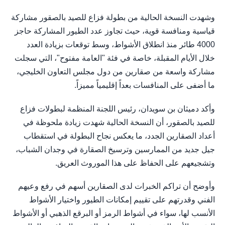
وشهدت النسخة الحالية من بطولة فزاع للصيد بالصقور مشاركة
قياسية ومنافسة قوية، حيث تجاوز عدد الطيور المشاركة حاجز
4000 طائر منذ انطلاق الأشواط، وسط توقعات بزيادة العدد
خلال الأيام المقبلة، خاصة في فئة "العامة مفتوح"، التي سجلت
مشاركة واسعة من صقارين من دول مجلس التعاون الخليجي،
ما أضفى على المنافسات بعداً إقليمياً مميزاً.
وأكد دميثان بن سويدان، رئيس اللجنة المنظمة لبطولات فزاع
للصيد بالصقور، أن النسخة الحالية شهدت زيادة ملحوظة في
أعداد الصقارين الجدد، ما يعكس نجاح البطولة في استقطاب
جيل جديد من الممارسين وترسيخ الصقارة في وجدان الشباب،
وتشجيعهم على الحفاظ على هذا الموروث العريق.
وأوضح أن تراكم الخبرات لدى الصقارين أسهم في رفع وعيهم
الفني وقدرتهم على تقييم إمكانات الطيور واختيار الأشواط
الأنسب لها، سواء في أشواط الرمز أو البرقع الذهبي أو الأشواط