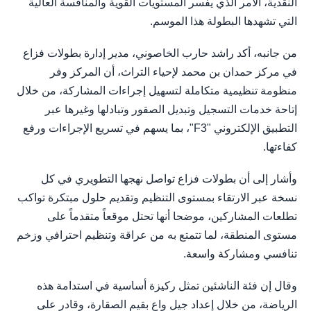
النقدية، الأمر الذي يفسر المستويات القوية والمنافسة العالية
التي تشهدها البطولة هذا الموسم.
من جانبه، أكد راشد حارب الخاصوني، مدير إدارة بطولات فزاع
في مركز حمدان بن محمد لإحياء التراث، أن المركز وفر
منظومة تنظيمية متكاملة لتسهيل إجراءات المشاركة، من خلال
إتاحة خدمات التسجيل وتبديل الصقور وتبادلها وغيرها عبر
التطبيق الإلكتروني "F3"، بما يسهم في تسريع الإجراءات ورفع
كفاءتها.
وأشار إلى أن بطولات فزاع تواصل نهجها التطويري في كل
نسخة عبر الارتقاء بمستوى التنظيم وتقديم حلول مبتكرة تواكب
تطلعات المشاركين، موضحا أنها تحتل موقعاً متقدماً على
مستوى المنطقة، لما تتمتع به من عراقة وتنظيم احترافي وزخم
تنافسي ومشاركة واسعة.
وقال إن فئة الناشئين تمثل ركيزة أساسية في استدامة هذه
الرياضة، من خلال إعداد جيل واعٍ بقيم الصقارة، وقادر على