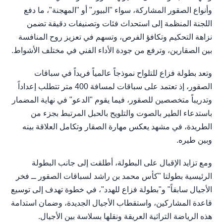
وأنواع الصقور المشاركة، سواء "البيور" أو "المهجنة"، ما دفع
اللجنة المنظمة إلى استحداث فئات وتصنيفات دقيقة تضمن
نزاهة التحكيم وتكافؤ الفرص، وتسهم في تعزيز روح المنافسة
بين الصقارين، وترفع من جودة الأداء الفني في مختلف الأشواط.
وتعد بطولة فزاع للتلواح نموذجاً عالمياً فريداً في سباقات
الصقور، إذ تعتمد على سباقات لمسافة 400 متر تتطلب إعداداً
وتدريباً متخصصين للصقور، فيما يقوم "الدعو" في نهاية المضمار
باستدعاء الطير بالصوت والتلويح بالحبل المرتبط بجزء من
الطريدة، في مشهد يعكس مهارة الصقار وتكامل العلاقة بينه
وبين طيره.
ومع تزايد الإقبال على البطولة، أطلقت إلى جانب البطولة
الرئيسية بطولتا "كأس محمد بن راشد لسباقات الصقور ــ فخر
الأجيال سابقاً" و"بطولة فزاع للهدد"، في خطوة تهدف إلى توسيع
قاعدة المشاركين، واستقطاب الأجيال الجديدة، وضمان استدامة
هذه الرياضة التراثية العريقة ونقلها بسلاسة بين الأجيال.