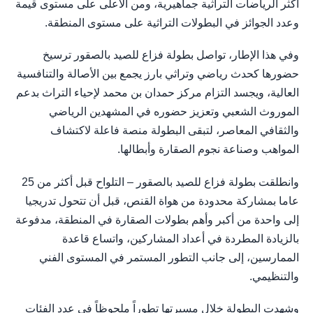
أكثر الرياضات التراثية جماهيرية، ومن الأعلى على مستوى قيمة
وعدد الجوائز في البطولات التراثية على مستوى المنطقة.
وفي هذا الإطار، تواصل بطولة فزاع للصيد بالصقور ترسيخ
حضورها كحدث رياضي وتراثي بارز يجمع بين الأصالة والتنافسية
العالية، ويجسد التزام مركز حمدان بن محمد لإحياء التراث بدعم
الموروث الشعبي وتعزيز حضوره في المشهدين الرياضي
والثقافي المعاصر، لتبقى البطولة منصة فاعلة لاكتشاف
المواهب وصناعة نجوم الصقارة وأبطالها.
وانطلقت بطولة فزاع للصيد بالصقور – التلواح قبل أكثر من 25
عاما بمشاركة محدودة من هواة القنص، قبل أن تتحول تدريجيا
إلى واحدة من أكبر وأهم بطولات الصقارة في المنطقة، مدفوعة
بالزيادة المطردة في أعداد المشاركين، واتساع قاعدة
الممارسين، إلى جانب التطور المستمر في المستوى الفني
والتنظيمي.
وشهدت البطولة خلال مسيرتها تطوراً ملحوظاً في عدد الفئات