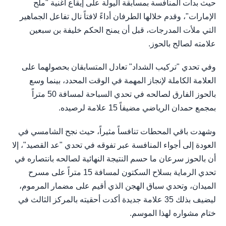
حيث بدأت المنافسة بمسابقة اليولة على إيقاع أغنية "ملح
الإمارات"، وقدم خلالها الطرفان أداءً لافتاً نال تفاعل الجماهير
التي ملأت المدرجات، قبل أن يمنح الحكم خليفة بن سبعين
علامته لصالح بالحوز.
وفي تحدي "تركيب الشداد" تعادل المتسابقان بحصولهما على
العلامة الكاملة لإنجاز المهمة في الوقت المحدد، بينما وسع
بالحوز الفارق لصالحه في تحدي السباحة لمسافة 50 متراً
بمجمع حمدان الرياضي مضيفاً 15 علامة لرصيده.
وشهدت باقي المحطات تنافساً مثيراً، حيث نجح الشامسي في
العودة إلى أجواء المنافسة عبر تفوقه في تحدي "عد القصيد"، إلا
أن بالحوز سرعان ما حسم النتيجة النهائية لصالحه بانتصاره في
تحدي الرماية بسلاح السكتون لمسافة 15 متراً على مسرح
الميدان، وتحدي سباق الهجن الذي أقيم على مضمار المرموم،
ليضيف بذلك 35 علامة جديدة أكدت أحقيته بالمركز الثالث في
ختام مشواره لهذا الموسم.