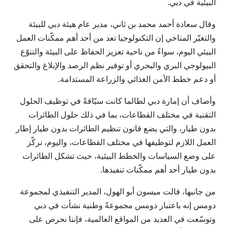
البيئية في دبي.
وقال سعادة أحمد محمد بن ثاني، مدير عام هيئة دبي للبيئة
والتغيّر المناخي إن التكنولوجيا تعد من أحد أهم ممكّنات العمل
البيئي اليوم، سواءً من ناحية تعزيز الحفاظ على البيئة والتنوّع
البيولوجي البري والبحري أو توفير نظم الرصد والإبلاغ والتحقق
أو دعم خطط الأمن الغذائي والزراعة المستدامة.
وأضاف أن إمارة دبي لطالما كانت سبّاقةً في توظيف الحلول
التقنية في مختلف القطاعات، بما في ذلك حلول الطائرات
بدون طيار، والتي يضع قانون تنظيم الطائرات بدون طيار إطار
العمل اللازم لتوظيفها في مختلف القطاعات، واليوم، نركّز
على وضع السياسات والخطط البيئية، حيث تشكل الطائرات
بدون طيار أحد أهم ممكّنات تنفيذها.
من جانبها، قالت ميسون أبو الهول، المدير التنفيذي لمجموعة
دومس إنه باعتبار دومس مجموعةً وطنية نشأت في دبي
وتوسّعت في العديد من المواقع العالمية، فإننا نحرص على