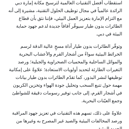
استقطاب أفضل التقنيات العالمية لترسيخ مكانة إمارة دبي
الرائدة عالمياً في مجال توظيف الحلول التقنية، مشيرة إلى أنه
مع التزام الإمارة بتعزيز العمل البيئي، فإننا نثق بأن قطاع
الطائرات بدون طيار سيوفّر آفاقاً جديدة لدعم جهود حماية
البيئة في دبي.
وتوفّر الطائرات بدون طيار أداة مسحٍ عالية الدقة لرسم
الخرائط البيئية سواءً من أشجار القرم والأعشاب البحرية
والموائل الساحلية والمحميات الصحراوية والجبلية؛ ورصد
التغيرات الطارئة لتحديد أولويات الاستعادة؛ علاوةً على إمكانية
توظيفها لنشر البذور، كما تقدّم الطائرات بدون طيار بيانات
مهمة حول تتبع السحب وتحليل جودة الهواء وتخزين الكربون
في أشجار القرم، إلى جانب توفير رسومات دقيقة للشواطئ
وجمع العيّنات البحرية.
علاوةً على ذلك، تسهم هذه التقنيات في تعزيز جهود المراقبة
ورصد المخالفات البيئية والصيد غير المصرح به وغيرها من
الجهود البيئية.