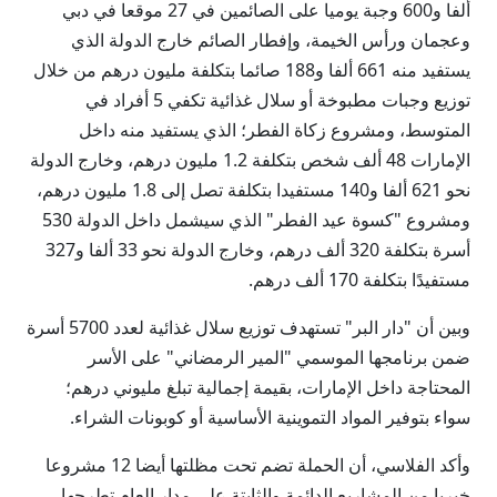
ألفا و600 وجبة يوميا على الصائمين في 27 موقعا في دبي
وعجمان ورأس الخيمة، وإفطار الصائم خارج الدولة الذي
يستفيد منه 661 ألفا و188 صائما بتكلفة مليون درهم من خلال
توزيع وجبات مطبوخة أو سلال غذائية تكفي 5 أفراد في
المتوسط، ومشروع زكاة الفطر؛ الذي يستفيد منه داخل
الإمارات 48 ألف شخص بتكلفة 1.2 مليون درهم، وخارج الدولة
نحو 621 ألفا و140 مستفيدا بتكلفة تصل إلى 1.8 مليون درهم،
ومشروع "كسوة عيد الفطر" الذي سيشمل داخل الدولة 530
أسرة بتكلفة 320 ألف درهم، وخارج الدولة نحو 33 ألفا و327
مستفيدًا بتكلفة 170 ألف درهم.
وبين أن "دار البر" تستهدف توزيع سلال غذائية لعدد 5700 أسرة
ضمن برنامجها الموسمي "المير الرمضاني" على الأسر
المحتاجة داخل الإمارات، بقيمة إجمالية تبلغ مليوني درهم؛
سواء بتوفير المواد التموينية الأساسية أو كوبونات الشراء.
وأكد الفلاسي، أن الحملة تضم تحت مظلتها أيضا 12 مشروعا
خيريا من المشاريع الدائمة والثابتة على مدار العام تطرحها