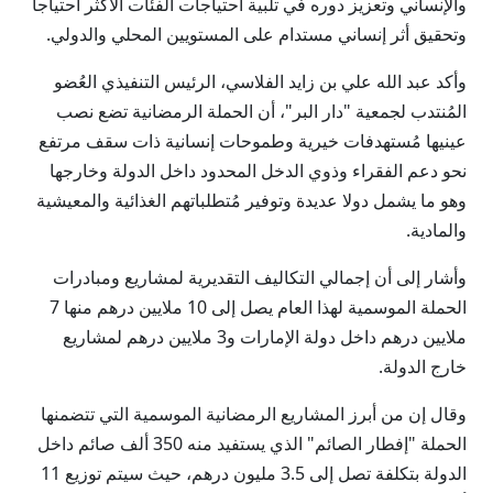
والإنساني وتعزيز دوره في تلبية احتياجات الفئات الأكثر احتياجاً
وتحقيق أثر إنساني مستدام على المستويين المحلي والدولي.
وأكد عبد الله علي بن زايد الفلاسي، الرئيس التنفيذي العُضو
المُنتدب لجمعية "دار البر"، أن الحملة الرمضانية تضع نصب
عينيها مُستهدفات خيرية وطموحات إنسانية ذات سقف مرتفع
نحو دعم الفقراء وذوي الدخل المحدود داخل الدولة وخارجها
وهو ما يشمل دولا عديدة وتوفير مُتطلباتهم الغذائية والمعيشية
والمادية.
وأشار إلى أن إجمالي التكاليف التقديرية لمشاريع ومبادرات
الحملة الموسمية لهذا العام يصل إلى 10 ملايين درهم منها 7
ملايين درهم داخل دولة الإمارات و3 ملايين درهم لمشاريع
خارج الدولة.
وقال إن من أبرز المشاريع الرمضانية الموسمية التي تتضمنها
الحملة "إفطار الصائم" الذي يستفيد منه 350 ألف صائم داخل
الدولة بتكلفة تصل إلى 3.5 مليون درهم، حيث سيتم توزيع 11