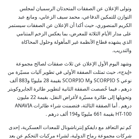
وتولى الإعلان عن الصفقات المتحدثان الرسميان لمجلس
التوازن للتمكين الدفاعي، محمد سيف الزعابي، ومانع عبد
الكريم المنصوري، حيث أكدا أن الإعلان عن الصفقات سيستمر
على مدار الأيام الثلاثة للمعرض، بما يعكس الزخم المتنامي
الذي يشهده قطاع الأنظمة غير المأهولة وحلول المحاكاة
والتدريب.
وشهد اليوم الأول الإعلان عن ثلاث صفقات لصالح مجموعة
«إيدج»، حيث تمثلت الصفقة الأولى في تطوير آليات مسيّرة من
نوعي SCORPIO S وSCORPIO M بقيمة 28 مليونًا و883 ألف
درهم ، فيما خُصصت الصفقة الثانية لتطوير طائرة الجايروكوبتر
وتحويلها إلى طائرة مسيّرة لأغراض النقل، بقيمة 22 مليون
درهم . أما الصفقة الثالثة، فتضمنت شراء طائرات ANAVIA
HT-100 بقيمة 661 مليونًا و194 ألف درهم .
كم تم التعاقد مع دايفكو إنترناشونال للمعدات العسكرية، إحدى
شركات مجموعة رماح الدولية، لشراء مركبات التحكم عن بعد