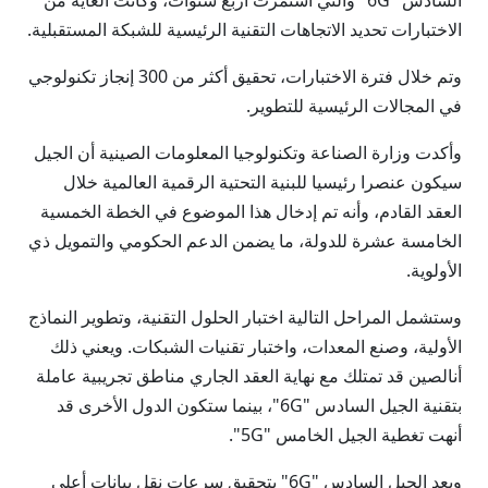
السادس "6G" والتي استمرت أربع سنوات، وكانت الغاية من
الاختبارات تحديد الاتجاهات التقنية الرئيسية للشبكة المستقبلية.
وتم خلال فترة الاختبارات، تحقيق أكثر من 300 إنجاز تكنولوجي
في المجالات الرئيسية للتطوير.
وأكدت وزارة الصناعة وتكنولوجيا المعلومات الصينية أن الجيل
سيكون عنصرا رئيسيا للبنية التحتية الرقمية العالمية خلال
العقد القادم، وأنه تم إدخال هذا الموضوع في الخطة الخمسية
الخامسة عشرة للدولة، ما يضمن الدعم الحكومي والتمويل ذي
الأولوية.
وستشمل المراحل التالية اختبار الحلول التقنية، وتطوير النماذج
الأولية، وصنع المعدات، واختبار تقنيات الشبكات. ويعني ذلك
أنالصين قد تمتلك مع نهاية العقد الجاري مناطق تجريبية عاملة
بتقنية الجيل السادس "6G"، بينما ستكون الدول الأخرى قد
أنهت تغطية الجيل الخامس "5G".
ويعد الجيل السادس "6G" بتحقيق سرعات نقل بيانات أعلى