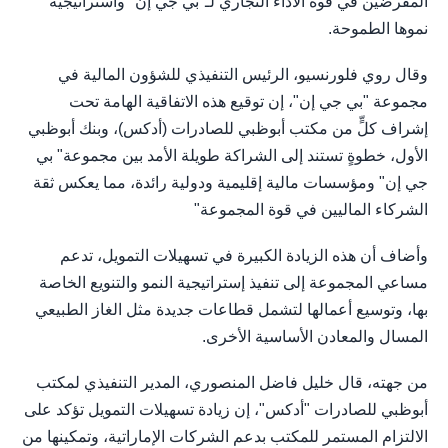
المقرضين في قوة الأداء التجاري لـ"بي جي إن" واستراتيجية
نموها الطموحة.
وقال روي فلورنسيو، الرئيس التنفيذي للشؤون المالية في
مجموعة "بي جي إن"، إن توقيع هذه الاتفاقية الهامة تحت
إشراف كلٍّ من مكتب أبوظبي للصادرات (أدكس)، وبنك أبوظبي
الأول، خطوةٍ تستند إلى الشراكة طويلة الأمد بين مجموعة" بي
جي إن" ومؤسسات مالية إقليمية ودولية رائدة، مما يعكس ثقة
الشركاء الماليين في قوة المجموعة"
وأضاف أن هذه الزيادة الكبيرة في تسهيلات التمويل، تدعم
مساعي المجموعة إلى تنفيذ إستراتيجية النمو والتنويع الخاصة
بها، وتوسيع أعمالها لتشمل قطاعات جديدة مثل الغاز الطبيعي
المسال والمعادن الأساسية الأخرى.
من جهته، قال خليل فاضل المنصوري، المدير التنفيذي لمكتب
أبوظبي للصادرات "أدكس"، إن زيادة تسهيلات التمويل تؤكد على
الالتزام المستمر للمكتب بدعم الشركات الإماراتية، وتمكينها من