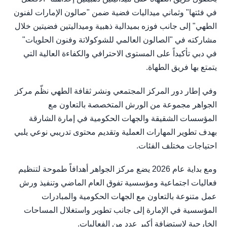
في فئتها" وثماني ميداليات فضية ضمن "صالون الإمارات لفنون
الطهي" إلى جانب فوزه بميدالية ذهبية وميداليتين فضيتين خلال
مشاركته في "الصالون العالمي للشوكولاتة وفنون الحلويات"
في دبي تأكيداً على المستوى الاحترافي والكفاءة العالية التي
يتمتع بها فريق الطهاة.
وفي إطار دور المركز المجتمعي ونشر ثقافة الطهي نظّم مركز
الجواهر مجموعة من الورش المتخصصة بالتعاون مع
المؤسسات الشقيقة والجهات الحكومية في إمارة الشارقة
بهدف تطوير المهارات العملية وتقديم محتوى تدريبي نوعي يلبي
احتياجات مختلف الفئات.
ومع بداية عام 2026 يضع مركز الجواهر أهدافاً طموحة لتنظيم
فعاليات اجتماعية ومؤسسية تفوق العام الماضي وتنفيذ ورش
عمل متنوعة بالتعاون مع الجهات الحكومية والمبادرات
المؤسسية في الإمارة إلى جانب تطوير واستغلال المساحات
الخارجية لاستضافة أكبر عدد من الفعاليات.