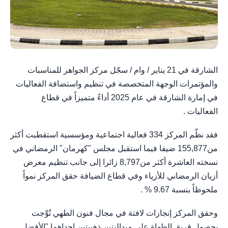
الشارقة في 21 يناير / وام / سجّل مركز الجواهر للمناسبات
والمؤتمرات الوجهة المتخصصة في تنظيم واستضافة الفعاليات
في إمارة الشارقة في عام 2025 أداءً متميزاً في قطاع
الفعاليات .
فقد نظّم المركز 334 فعالية اجتماعية ومؤسسية استقطبت أكثر
من155,877 ضيفا فيما استقبل مجلس "كهرمان" الرمضاني في
نسخته العاشرة أكثر من8,797 زائرا إلى جانب تنظيم معرض
أزيان الرمضاني للأزياء وفي قطاع الضيافة حقق المركز نمواً
ملحوظاً بنسبة 9.67 % .
وحقق المركز إنجازات لافتة في مجال فنون الطهي تُوِّجت
بحصول فريق الطهاة على ميداليتين ذهبيتين إحداهما "الأفضل