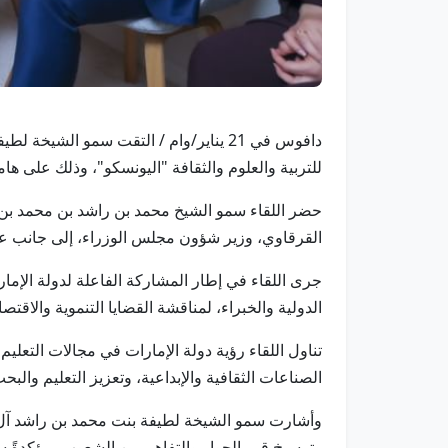
دافوس في 21 يناير/وام / التقت سمو الش
للتربية والعلوم والثقافة "اليونسكو"، وذلك على هامش أعمال الدورة الـ56 لاجتماعات المنتدى الاقتصادي العالمي
حضر اللقاء سمو الشيخ محمد بن راشد بن محمد بن
القرقاوي، وزير شؤون مجلس الوزراء، إلى جانب عد
جرى اللقاء في إطار المشاركة الفاعلة لدولة الإمار
الدولية والخبراء، لمناقشة القضايا التنموية والاق
تناول اللقاء رؤية دولة الإمارات في مجالات التعلي
الصناعات الثقافية والإبداعية، وتعزيز التعليم والبح
وأشارت سمو الشيخة لطيفة بنت محمد بن راشد آل مكت
وترسيخ قيم الحوار والتفاهم بين الشعوب، مؤكدةً س