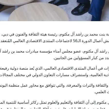
يخة لطيفة بنت محمد بن راشد آل مكتوم، رئيسة هيئة الثقافة والفنون في دبي،
 المُنعقد في مدينة دافوس السويسرية حاليا.
 راشد آل مكتوم، عضو مجلس أمناء مؤسسة مبادرات محمد بن راشد آل م
د من كبار المسؤولين من الجانبين.
ات في أعمال المنتدى الاقتصادي العالمي، الذي يُعد منصة دولية رفيعة
تصادية العالمية، واستشراف مسارات التعاون الدولي في مختلف المجالات 
م والثقافة والتراث والمعرفة، والتي تتوافق مع محاور عمل منظمة اليون
ث العلمي.
وم إلى أن الثقافة والتعليم والعلوم تمثل ركائز أساسية للتنمية المست
موّها حرص دولة الإمارات على توسيع آفاق التعاون مع المنظمة في هذه