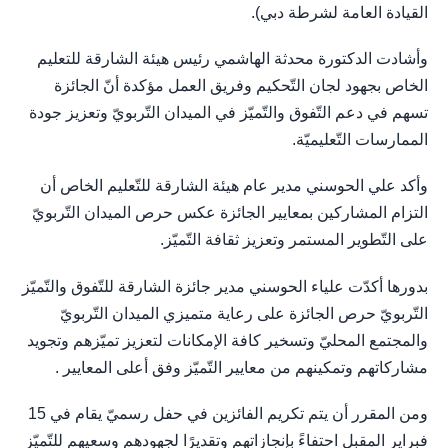
القيادة العامة لشرطة دبي).
وأشادت الدكتورة محدثة الهاشمي رئيس هيئة الشارقة للتعليم
الخاص بجهود لجان التّحكيم وفريق العمل مؤكدة أنّ الجائزة
تسهم في دعم التّفوق والتّميّز في الميدان التّربويّ وتعزيز جودة
الممارسات التّعليميّة.
وأكد علي الحوسني مدير عام هيئة الشارقة للتّعليم الخاص أن
التزام المشاركين بمعايير الجائزة عكس حرص الميدان التّربويّ
على التّطوير المستمر وتعزيز ثقافة التّميّز.
بدورها أكدّت علياء الحوسني مدير جائزة الشارقة للتّفوق والتّميّز
التّربويّ حرص الجائزة على رعاية متميزي الميدان التّربويّ
والمجتمع المحليّ وتسخير كافة الإمكانات لتعزيز تميّزهم وتجويد
مشاركاتهم وتمكينهم من معايير التّميّز وفق أعلى المعايير .
ومن المقرر أن يتم تكريم الفائزين في حفل رسميّ يقام في 15
فبراير المقبل احتفاءً بإنجازاتهم وتقديرًا لجهودهم وسعيهم للتّميّز