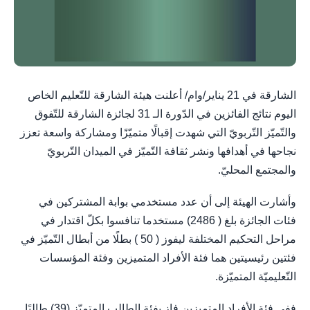
الشارقة في 21 يناير/وام/ أعلنت هيئة الشارقة للتّعليم الخاص
اليوم نتائج الفائزين في الدّورة الـ 31 لجائزة الشارقة للتّفوق
والتّميّز التّربويّ التي شهدت إقبالًا متميّزًا ومشاركة واسعة تعزز
نجاحها في أهدافها ونشر ثقافة التّميّز في الميدان التّربويّ
والمجتمع المحليّ.
وأشارت الهيئة إلى أن عدد مستخدمي بوابة المشتركين في
فئات الجائزة بلغ ( 2486) مستخدما تنافسوا بكلّ اقتدار في
مراحل التحكيم المختلفة ليفوز ( 50 ) بطلًا من أبطال التّميّز في
فئتين رئيسيتين هما فئة الأفراد المتميزين وفئة المؤسسات
التّعليميّة المتميّزة.
ففي فئة الأفراد المتميزين فاز بفئة الطالب المتميّز (39) طالبًا