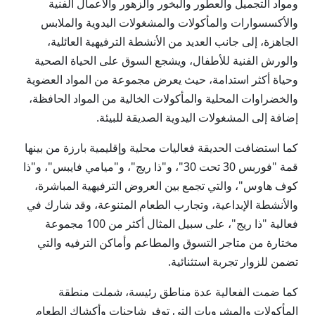
ومواد التجميل والعطور والبخور والزهور والأعمال الفنية
والأكسسوارات والمأكولات والمشغولات اليدوية والملابس
الجاهزة، إلى جانب العديد من الأنشطة الترفيهية العائلية،
والورش الفنية للأطفال، ويشجع السوق على الحياة الصحية
وحياة أكثر استدامة، حيث يعرض مجموعة من المواد العضوية
والخضراوات المحلية والمأكولات الخالية من المواد الحافظة،
إضافة إلى المشغولات اليدوية الصديقة للبيئة.
كما استضافت الحديقة فعاليات محلية وإقليمية بارزة من بينها
قمة "فوربس 30 تحت 30"، و"ذا ريج"، و"ميامي فايبس"، و"ذا
كوف هاوس"، والتي تجمع بين العروض الترفيهية المباشرة،
والأنشطة الإبداعية، وتجارب الطعام المتنوعة، وقد شارك في
فعالية "ذا ريج"، على سبيل المثال أكثر من 100 مجموعة
مختارة من متاجر التسوق والمطاعم وأماكن الترفيه والتي
تضمن للزوار تجربة استثنائية.
كما ضمت الفعالية عدة مناطق رئيسة، شملت منطقة
المأكولات والمشروبات التي توفر شاحنات وأكشاك الطعام