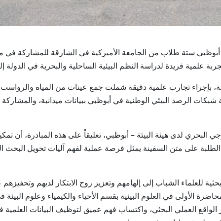
يئة البيئة – أبوظبي ستة طلاب من الجامعة الأميركية في الشارقة للمشاركة 
ة علمية فريدة لدراسة النظم البيئية الساحلية والبحرية في الدولة إل
ة، بإجراء تجارب علمية دقيقة شملت جمع عينات من المياه والرواسب و
ية شبكات الرصد البيئي الوطنية في أبوظبي ببيانات ميدانية، والمشار
جي البحري لدى هيئة البيئة – أبوظبي، تعليقاً على هذه المبادرة، أن تمكين
 الطلبة على متن السفينة يمثل فرصة عملية لفهم آليات تحويل البحث ا
حثية للعلماء الشباب إلى إلهامهم وتعزيز روح الابتكار لديهم وتحفيز
محاضرة الأولى في العلوم البيئية بقسم الأحياء والكيمياء وعلوم البيئ
ار الواقع العملي البحثي، واكتساب فهم عميق لتوظيف البيانات العلمية في