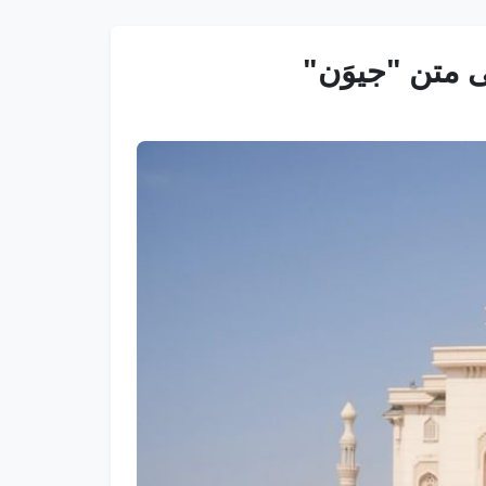
ى متن "جيوَن"