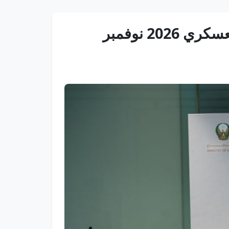
الإمارات تستضيف الكونجرس العالمي السادس والأربعين للطب العسكري 2026 نوفمبر