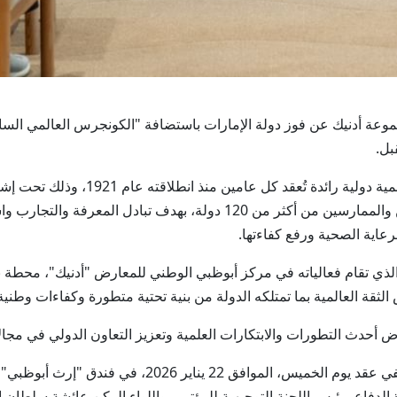
ويُعد الكونجرس العالمي للطب العسكري 
نخبة القيادات الطبية والعسكرية والخبراء والباحثين والممارسين من أكثر من 
عاية الصحية ورفع كفاءتها.
والذي تقام فعالياته في مركز أبوظبي الوطني للمعارض "أدنيك"، محطة نوع
الثقة العالمية بما تمتلكه الدولة من بنية تحتية متطورة وكفاءات وطن
اض أحدث التطورات والابتكارات العلمية وتعزيز التعاون الدولي في م
جاء الإعلان عن استضافة المؤتمر خلال مؤتمر صحفي عقد يوم
دفاع، رئيس اللجنة التوجيهية للمؤتمر، واللواء الركن عائشة سلطان ا