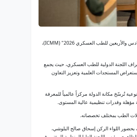
أبوظبي في 22 يناير/ وام/ أعلنت وزارة الدفاع ومجموعة أدنيك عن فوز دولة الإمارات باستضافة "الكونجرس العالمي السادس والأربعين للطب العسكري 2026" (ICMM)،
منصة علمية دولية رائدة تُعقد كل عامين منذ انطلاقته عام 1921، وذلك تحت إشراف اللجنة الدولية للطب العسكري، حيث يجمع
120 دولة، بهدف تبادل المعرفة والتجارب واستعراض المستجدات العلمية وتعزيز التعاون
ية تُرسّخ مكانة الدولة مركزاً عالمياً للمعرفة
ية مؤهلة وقدرات تنظيمية عالية المستوى.
جالات الطب بمختلف تخصصاته.
 الخميس، الموافق 22 يناير 2026، في فندق "إرث أبوظبي"، بحضور اللواء الركن إسحاق صالح البلوشي،
لظاهري، رئيس اللجنة العليا المنظمة للمؤتمر في