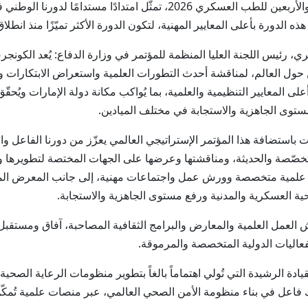
وأضاف أن استضافة الكونجرس العالمي السادس والأربعين للطب العسكري 2026، 
لدورة بأعلى المعايير المهنية، لتكون الدورة الأكثر تميّزًا منذ انطلاق ال
ري، رئيس اللجنة العليا المنظمة للمؤتمر في وزارة الدفاع: يُعد الك
ن حول العالم، لمناقشة أحدث التطورات العلمية واستعراض الابتكارات
عايير التنظيمية والعلمية، بما يُواكب مكانة دولة الإمارات ويُحقّق ا
توى الجاهزية والاستجابة في مختلف الميادين.
ت باستضافة هذا المؤتمر الإستراتيجي العالمي يعزّز من دورنا الفاعل 
متخصّصة والحديثة، ومناقشتها وعرضها على الجهات المختصة لتطويرها وت
 علمية متخصصة وورش عمل واجتماعات مهنية، إلى جانب المعرض المصاح
ية العسكرية والمدنية ورفع مستوى الجاهزية والاستجابة.
لعمل العلمية والمعارض والبرامج الثقافية المصاحبة، آفاق ومستقب
عاليات الدولية المتخصصة والمرموقة.
يادة الرشيدة التي تُولي اهتماماً بالغاً بتطوير منظومات الرعاية الصحي
ك فاعل في بناء منظومة الأمن الصحي العالمي، عبر منصات علمية تُمكّن