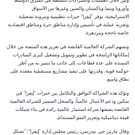
ومن خلال العمليات والشراكات النشطة في الشرق الأوسط
وأوروبا وبنما وباكستان والصين وغيرها من الأسواق
الاستراتيجية، توفر "إيفزا" خبرات تنظيمية ومرونة تشغيلية
وتجربة عملية في تأسيس وإدارة مناطق حرة ومناطق اقتصادية
خاصة ناجحة ومزدهرة.
وتسهم الشركة العالمية القابضة في تعزيز هذه المنصة من خلال
إمكاناتها الراسخة في تطوير وتمويل وتشغيل كبرى المبادرات
الممتدة على عدة قطاعات، إلى جانب ما تتميز به من أطر
حوكمة قوية، وقدرتها على تنفيذ مشاريع مستقبلية معقدة على
نطاق واسع.
وتؤكد هذه الشراكة التوافق والتكامل بين خبرات "إيفزا" في
تمكين ودعم الأعمال عالمياً، والسجل المتميز للشركة العالمية
القابضة بصفتها شركة استثمار عالمية رائدة في بناء شبكات
قيمة ديناميكية وتعزيز النمو المستدام.
وقال مارتن جي. بيدرسن، رئيس مجلس إدارة "إيفزا": "تشكل