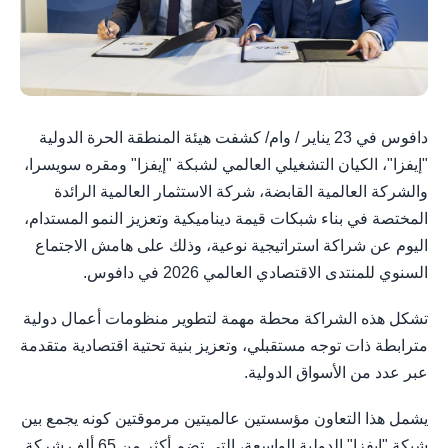
دافوس في 23 يناير / وام/ كشفت هيئة المنطقة الحرة الدولية
"إيفزا"، الكيان التشغيلي العالمي لشبكة "إيفزا" ومقره سويسرا،
والشركة العالمية القابضة، شركة الاستثمار العالمية الرائدة
المختصة في بناء شبكات قيمة ديناميكية وتعزيز النمو المستدام،
اليوم عن شراكة استراتيجية نوعية، وذلك على هامش الاجتماع
السنوي للمنتدى الاقتصادي العالمي 2026 في دافوس.
تشكل هذه الشراكة محطة مهمة لتطوير منظومات أعمال دولية
مترابطة ذات توجه مستقبلي، وتعزيز بنية تحتية اقتصادية متقدمة
عبر عدد من الأسواق الدولية.
يشمل هذا التعاون مؤسستين عالميتين مرموقتين كونه يجمع بين
شبكة "إيفزا" الدولية الواسعة، التي تضم أكثر من 65 ألف شركة