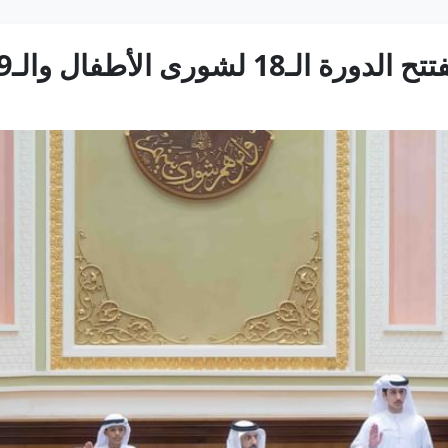
والـ9 لشورى الشباب بالشارقة