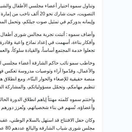
وتناول سموه اختيار أعضاء مجلسي الأطفال والشباب
التصويت، حيث شارك نحو 
وإيمانه بدوركم في تمثيل صوت جيلكم، وتحمل المس
وأضاف سموه : أثبتت تجربة مجالس شورى أطفال وش
وأفكار بناءة، أسهمت في إعداد نماذج واعية وقادرة
تجعلوا خدمة المجتمع أساساً، والقيادة سلوكاً، والعم
وخاطب سمو نائب حاكم الشارقة أعضاء مجلسي الشور
والأعمال، وقدّموا آراء وتوصيات مدروسة تعكس ف
منصة حقيقية للإصغاء والحوار البنّاء، ومع انطلاق هذه
تنظيم مهامكم، وتحمّل مسؤولياتكم، والمشاركة الف
واختتم سموه كلمته مهنئاً إياهم انطلاق الدورة الح
وأعضاؤه، تُسهم في بناء شخصياتهم، وتُعزز دورهم 
مجلس