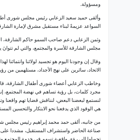
ومسؤولة.
وألقى حميد سعيد الزعابي رئيس مجلس شورى أطفال 
السواعد عزيمةً لبناء مستقبل مشرق لإمارة الشارق
وثمن الزعابي دعم صاحب السمو حاكم الشارقة، الذي
مجلس الشارقة للأسرة والمجتمع، والتي لم تتوانَ يوما
وقال إن وجودنا اليوم هو تجسيد لولائنا وانتمائنا 
الاتحاد، سائرين على نهج الأجداد، مستلهمين من رؤية
وخاطب الزعابي أعضاء شورى أطفال الشارقة، قائلاً
مجرد كلمات، بل رؤية تساهم في نهضة المجتمع، إننا 
لنستمع لبعضنا البعض، لنناقش قضايا تهم واقعنا وت
هي الوقود الذي يدفعنا نحو الابتكار والتحسين المست
من جانبه، ألقى حمد محمد إبراهيم رئيس مجلس شور
صناعة الحاضر واستشراف المستقبل، مشددا على أن
تحويلها إلى رؤى واقعية تسهم في خدمة المجتمع وت