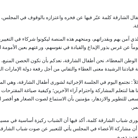
الشارقة كلمة عبّر فيها عن فخره واعتزازه بالوقوف في المجلس، حام
ة.
 آمن بهم وبقدراتهم، ومنحهم هذه المنصة ليكونوا شركاء في التغيير،
ً عن غرس بذور الإبداع والقيادة في نفوسهم، ورعتهم بعين الأمومة الحاني
لهذا الوطن المعطاء، نحن أطفال الشارقة، نعدكم بأن نكون الحصن المني
 قيادتنا الرشيدة معنى العطاء والتفاني من أجل رفعة دولة الإمارات الع
 : نجتمع اليوم في الجلسة الإجرائية لشورى أطفال الشارقة، وهي الم
هنا لنتعلم المشاركة واحترام آراء الآخرين؛ وكيفية صياغة المقترحات ا
سعى للتطوير والازدهار، مؤمنين بأن الاستماع لصوت الصغار هو أقصر الط
مر.
ى شباب الشارقة كلمة، أكد فيها أن الشباب ركيزة أساسية في مسيرة 
 مشاركة الأعضاء في المجلس يأتي للتعبير عن صوت شباب الشارقة، 
عزيز دوره.