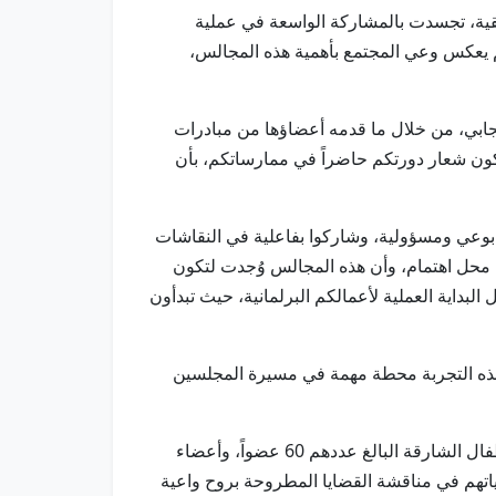
يقية، تجسدت بالمشاركة الواسعة في عملية
وهو رقم يعكس وعي المجتمع بأهمية هذه المجالس،
ابي، من خلال ما قدمه أعضاؤها من مبادرات
يكون شعار دورتكم حاضراً في ممارساتكم، بأن
بوعي ومسؤولية، وشاركوا بفاعلية في النقاشات
محل اهتمام، وأن هذه المجالس وُجدت لتكون
 البداية العملية لأعمالكم البرلمانية، حيث تبدأون
كون هذه التجربة محطة مهمة في مسيرة المجلسين
وكان حفل الافتتاح قد استهل بالسلام الوطني، عقبه تلاوة آيات بينات من الذكر الحكيم، أدى بعدها أعضاء مجلس شورى أطفال الشارقة البالغ عددهم 60 عضواً، وأعضاء
اص، وتحمل مسؤولياتهم في مناقشة القضايا المطروحة بروح واعية