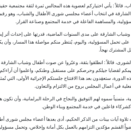
، قائلاً : يأتي اختياركم لعضوية هذه المجالس ثمرة لثقة مجتمعية حق
20 ألف ناخب من إمارة الشارقة في انتخاب أعضاء مجلسي شورى الأطفال والشباب، 
ؤولية، والمساهمة الفاعلة في خدمة المجتمع وصناعة القرار.
باب الشارقة على مدى السنوات الماضية، قدرتها على إحداث أثر إيج
 على تحمل المسؤولية، واليوم، يُنتظر منكم مواصلة هذا المسار، وأن 
ل المشترك نهجاً.
ى، قائلاً : انطلقوا بثقة، وعبّروا عن صوت أطفال وشباب الشارقة 
همكم لقضايا جيلكم وحرصكم على مستقبل وطنكم، واعلموا أن آراءكم 
 الدورة، ستعقِدون بعد هذا الافتتاح جلستكم الإجرائية الأولى، التي تُمثل
علية في أعمال المجلس بروح من الالتزام والتعاون.
الية، متمنياً سموه لهم التوفيق والنجاح في الرحلة البرلمانية، وأن ت
كشركاء فاعلين في خدمة المجتمع وبناء الوطن.
 شورى شباب الشارقة والبالغ عددهم 80 عضواً القسَم مؤكدين التزامهم بالعمل بكل أمانة وإخل