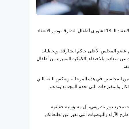
الشارقة في 25 يناير/ وام / افتتح سمو الشيخ سلطان بن أحمد بن سلطان القاسمي نائب حاكم الشارقة، اليوم الأحد، دور الانعقاد الـ 18 لشورى أطفال الشارقة ودور الانعقاد
ي عضو المجلس الأعلى حاكم الشارقة، ويحظيان
عن سعادته بالاحتفاء بالكوكبه المميزة من أطفال
 من المجلسين في هذه المرحلة، ويعكس الثقة التي
أفكار والمقترحات التي تخدم المجتمع وتدعم
ت مجرد دور تشريفي، بل مسؤولية حقيقية
طرح الآراء والتوصيات التي تعبر عن تطلعاتكم