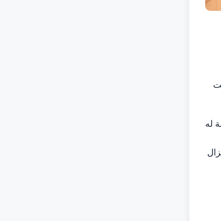
لت
ة له
زال