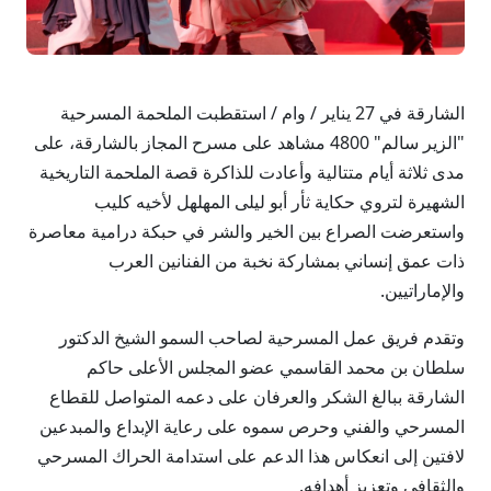
الشارقة في 27 يناير / وام / استقطبت الملحمة المسرحية
"الزير سالم" 4800 مشاهد على مسرح المجاز بالشارقة، على
مدى ثلاثة أيام متتالية وأعادت للذاكرة قصة الملحمة التاريخية
الشهيرة لتروي حكاية ثأر أبو ليلى المهلهل لأخيه كليب
واستعرضت الصراع بين الخير والشر في حبكة درامية معاصرة
ذات عمق إنساني بمشاركة نخبة من الفنانين العرب
والإماراتيين.
وتقدم فريق عمل المسرحية لصاحب السمو الشيخ الدكتور
سلطان بن محمد القاسمي عضو المجلس الأعلى حاكم
الشارقة ببالغ الشكر والعرفان على دعمه المتواصل للقطاع
المسرحي والفني وحرص سموه على رعاية الإبداع والمبدعين
لافتين إلى انعكاس هذا الدعم على استدامة الحراك المسرحي
والثقافي وتعزيز أهدافه.