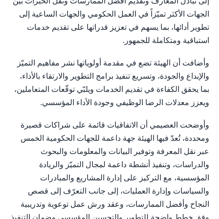
إلى تبادل المعارف وتقديم أفضل الممارسات ونقل الخبرات بين
الجهات الأكثر تميّزاً في العمل الحكومي والجهات الساعية إلى
تطوير أدائها، بما يسهم في تعزيز قدراتها على تقديم خدمات
استباقية ومتكاملة للجمهور.
وأضافت أن الهيئة تضع في مقدمة أولوياتها نشر مفاهيم التميّز
والإبداع والجودة، وتسريع تنفيذ برامج التطوير والارتقاء بالأداء،
بما يحقق الكفاءة في تقديم الخدمات ويلبّي توقّعات المتعاملين،
ويعزز معدلات الرضا الوظيفي وجودة الأداء المؤسسي.
وأوضحت العصيمي أن الاتفاقيات قائمة على شراكات قصيرة
ومحددة، تُعدّ فيها الهيئة جهة داعمة للجهات الحكومية الخمس
عبر نقل المعرفة وتوفير البيانات والمعلومات والبحوث
والدراسات، وتنفيذ أنشطة داعمة لمجال التميّز والريادة
المؤسسية، مع التركيز على إدارة المشاريع والمبادرات
والسياسات وإدارة العمليات، إلى جانب التعرّف إلى قصص
النجاح وأفضل الممارسات، وعقد ورش عمل توعوية وتدريبية
وفق خطط واضحة للتطوير والتحسين المؤسسي وضمان التنفيذ