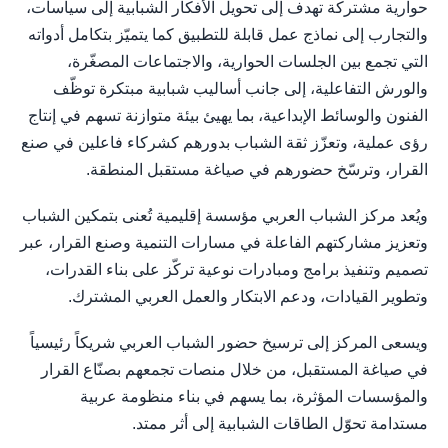
حوارية مشتركة تهدف إلى تحويل الأفكار الشبابية إلى سياسات،
والتجارب إلى نماذج عمل قابلة للتطبيق كما يتميّز بتكامل أدواته
التي تجمع بين الجلسات الحوارية، والاجتماعات المصغّرة،
والورش التفاعلية، إلى جانب أساليب شبابية مبتكرة توظّف
الفنون والوسائط الإبداعية، بما يهيئ بيئة متوازنة تسهم في إنتاج
رؤى عملية، وتعزّز ثقة الشباب بدورهم كشركاء فاعلين في صنع
القرار، وترسّخ حضورهم في صياغة مستقبل المنطقة.
ويُعد مركز الشباب العربي مؤسسة إقليمية تُعنى بتمكين الشباب
وتعزيز مشاركتهم الفاعلة في مسارات التنمية وصنع القرار، عبر
تصميم وتنفيذ برامج ومبادرات نوعية تركّز على بناء القدرات،
وتطوير القيادات، ودعم الابتكار والعمل العربي المشترك.
ويسعى المركز إلى ترسيخ حضور الشباب العربي شريكاً رئيسياً
في صياغة المستقبل، من خلال منصات تجمعهم بصنّاع القرار
والمؤسسات المؤثرة، بما يسهم في بناء منظومة عربية
مستدامة تحوّل الطاقات الشبابية إلى أثر ممتد.