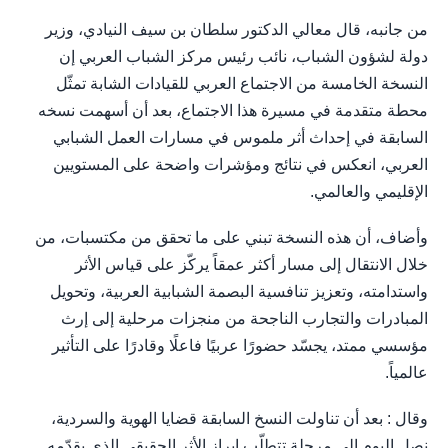
من جانبه، قال معالي الدكتور سلطان بن سيف النيادي، وزير
دولة لشؤون الشباب، نائب رئيس مركز الشباب العربي إن
النسخة الخامسة من الاجتماع العربي للقيادات الشابة تمثّل
محطة متقدمة في مسيرة هذا الاجتماع، بعد أن أسهمت نسخه
السابقة في إحداث أثر ملموس في مسارات العمل الشبابي
العربي، انعكس في نتائج ومؤشرات واضحة على المستويين
الإقليمي والعالمي.
وأضاف، أن هذه النسخة تبني على ما تحقق من مكتسبات، من
خلال الانتقال إلى مسار أكثر عمقاً يركّز على قياس الأثر
واستدامته، وتعزيز تنافسية البصمة الشبابية العربية، وتحويل
المبادرات والتجارب الناجحة من منجزات مرحلية إلى إرث
مؤسسي ممتد، يجسّد حضورًا عربيًا فاعلًا وقادرًا على التأثير
عالمياً.
وقال : بعد أن تناولت النسخ السابقة قضايا الهوية والسردية،
نصل اليوم إلى مرحلة تتطلّب إبراز الأثر الحقيقي الذي يقدّمه