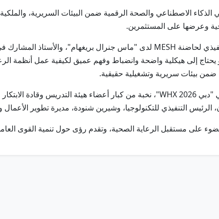
 الذكاء الاصطناعي والصحة الرقمية ضمن البيئات السريرية، والملكية 
صحية وعرضها على المستثمرين.
وقال الدكتور مارك سوتشي، المؤسس والمدير التنفيذي لحاضنة MESH لدى "ماس جنرال 
و يحتاج إلى هيكلية واضحة وانضباط وفهم عميق لكيفية عمل أنظمة الرعا
وسيقود نسخة البرنامج خلال معرض الصحة العالمي "دبي WHX 2026"، نخبة من كبار أعضاء
ن، الرئيس التنفيذي للتكنولوجيا، وشيرين شنودة، مديرة تطوير الأعمال 
وء على مستقبل الرعاية الصحية، وتقدم رؤى حول تنمية القوى العامل