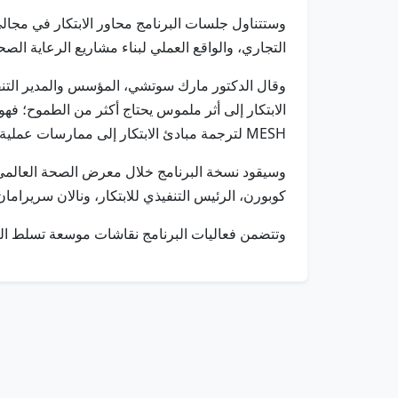
وستتناول جلسات البرنامج محاور الابتكار في مجالي
التجاري، والواقع العملي لبناء مشاريع الرعاية ال
الابتكار إلى أثر ملموس يحتاج أكثر من الطموح؛ فه
MESH لترجمة مبادئ الابتكار إلى ممارسات عملية ضمن بيئات سريرية وتشغيلية حقيقية.
كوبورن، الرئيس التنفيذي للابتكار، ونالان سريراما
وتتضمن فعاليات البرنامج نقاشات موسعة تسلط الض