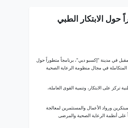
ستضيف معرض الصحة العالمي "دبي WHX 2026"، الذي يقام خلال الفترة من 9 إلى 12 فبراير المقبل في مدينة "إكسبو دبي"، برنامجاً متطوراً حول
 أبرز المنظمات العالمية المتكاملة في مجال منظومة الرعاية الصحية
 تركز على الابتكار، وتنمية القوى العاملة،
في قطاع الرعاية الصحية، والمبتكرين ورواد الأعمال والمستثمرين لمعالجة
اً على أنظمة الرعاية الصحية والمرضى