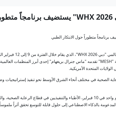
بي
دبي في 28 يناير/ وام / ي
الابتكار في الحلول الطبية المصممة للرعاية الصحية "MESH" تقدمه "ماس جنرال بريغهام" إحدى
لولايات المتحدة الأمريكية.
ية الصحية في مختلف أنحاء الشرق الأوسط نحو تنفيذ إستراتيجيات وطنية
ويجمع البرنامج التدريبي، الذي سيقام على مدى يوم واحد في 10 فبراير، الأطباء والتنفيذيين 
 المدعومة بالذكاء الاصطناعي إلى حلول قابلة للتوسع تحقق أثراً ملموس