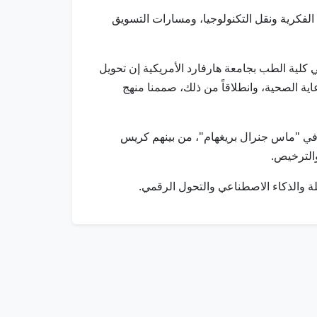
الفكرية ونقل التكنولوجيا، ومسارات التسويق
بريغهام"، والأستاذ المشارك في كلية الطب بجامعة هارفارد الأمريكية إن تحويل
ية الصحية، وانطلاقاً من ذلك، صممنا منهج
 هيئة التدريس وقادة الابتكار في "ماس جنرال بريغهام"، من بينهم كريس
والترخيص.
ة والذكاء الاصطناعي والتحول الرقمي.