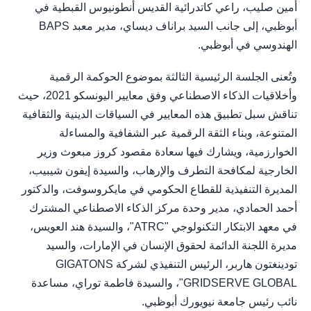
أمين صليب، راعي كاتدرائية القديس أنطونيوس القبطية في
أبوظبي، إلى جانب السيد براناف ديساي، مدير معبد BAPS
الهندوسي في أبوظبي.
وتُعنى الجلسة الرئيسية الثالثة بموضوع الحوكمة الرقمية
وأخلاقيات الذكاء الاصطناعي وفق معايير اليونسكو 2021، حيث
تناقش سبل تطبيق هذه المعايير في السياقات الدينية والثقافية
المتنوعة، وبناء الثقة الرقمية عبر الشفافية والمساءلة
الخوارزمية، ويشارك فيها سعادة مقصود كروز مبعوث وزير
الخارجية لمكافحة التطرف والإرهاب، والسيدة إيفون شيبيب،
المديرة التنفيذية للقطاع الحكومي في مايكروسوفت، والدكتور
أحمد الحمادي، مدير وحدة مركز الذكاء الاصطناعي المشترك
في معهد الابتكار التكنولوجي "ATRC"، والسيدة هند العويس،
مديرة اللجنة الدائمة لحقوق الإنسان في الإمارات، والسيد
تودينغتون هاربر، الرئيس التنفيذي لشركة GIGATONS
"GRIDSERVE GLOBAL، والسيدة فاطمة توراي، مساعدة
نائب رئيس جامعة نيويورك أبوظبي.