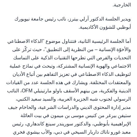
الخارجية.
ويدير الجلسة الدكتور آرلي بيترز، نائب رئيس جامعة نيويورك
أبوظبي للشؤون الأكاديمية.
أما الجلسة الرئيسية الثانية، فتتناول موضوع "الذكاء الاصطناعي
والأخوّة الإنسانية – من النظرية إلى التطبيق"، حيث تركّز على
التحديات والفرص التي تطرحها التقنيات الذكية على التماسك
الاجتماعي والهوية الإنسانية المشتركة، وتبحث في نماذج عملية
لتوظيف الذكاء الاصطناعي في تعزيز التفاهم بين أتباع الأديان
والمعتقدات المختلفة. ويشارك في هذه الجلسة عدد من القيادات
الدينية والفكرية، من بينهم الأسقف باولو مارتينيلي OFM، النائب
الرسولي لجنوب شبه الجزيرة العربية، والسيد سعيد الكتبي،
مدير إدارة المحتوى الديني والدراسات الشرعية، والحاخام جيف
ستيفن بيرغر من كنيس موسى بن ميمون في بيت العائلة
الإبراهيمية بأبوظبي، والدكتور سوريندر سينغ كاندهاري، رئيس
معبد غورو ناناك داربار السيخي في دبي، والأب بيشوي فخري